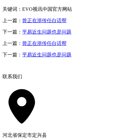
关键词：EVO视讯中国官方网站
上一篇：
曾正在浙传任白话帮
下一篇：
平易近生问题也是问题
上一篇：
曾正在浙传任白话帮
下一篇：
平易近生问题也是问题
联系我们
河北省保定市定兴县