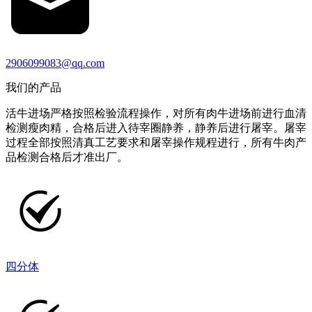
2906099083@qq.com
我们的产品
活牛进场严格按照检验流程操作，对所有肉牛进场前进行血清
检测瘦肉精，合格后进入待宰圈静养，静养后进行屠宰。屠宰
过程全部按照清真工艺要求和屠宰操作规程进行，所有牛肉产
品检测合格后才准出厂。
四分体