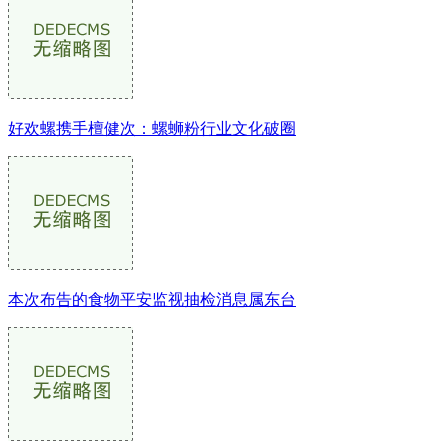
好欢螺携手檀健次：螺蛳粉行业文化破圈
本次布告的食物平安监视抽检消息属东台