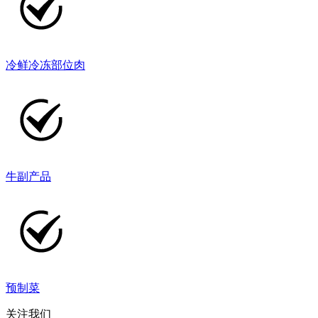
冷鲜冷冻部位肉
牛副产品
预制菜
关注我们