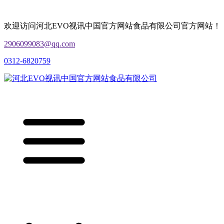
欢迎访问河北EVO视讯中国官方网站食品有限公司官方网站！
2906099083@qq.com
0312-6820759