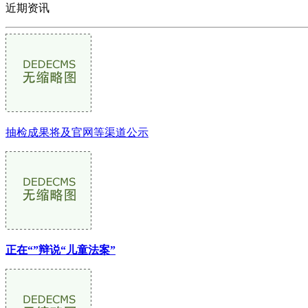
近期资讯
抽检成果将及官网等渠道公示
正在“”辩说“儿童法案”