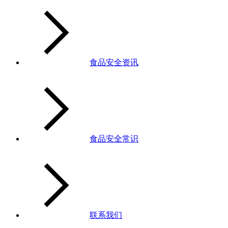
食品安全资讯
食品安全常识
联系我们