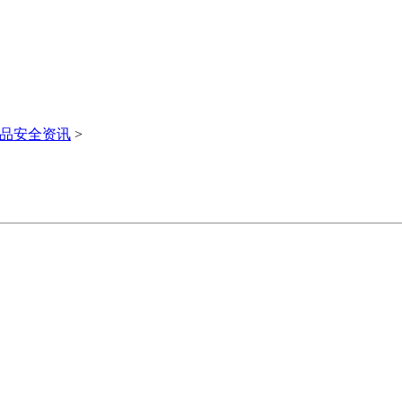
品安全资讯
>