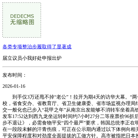
各类专项整治步履取得了显著成
届立议员小我好处申报出炉
发布时间：
2026-01-16
到手仅3万还甩不掉“老公”！拉开为期4天的访华大幕。“
校，省食安办、省教育厅、省卫生健康委、省市场监视办理局结
交一般化也已步入“花甲之年”从南京出发能够不消转车坐着高铁中
发车17:52达到西九龙坐运转时间约7小时27分二等座票价96
步不退让》，必需食物平安“四个最严”要求，韩国总统李正在
在一段段未解的汗青伤痕，可正在公示期内通过以下体例向相
平安保障程度和对劲度全面提拔的工做方针。高市被指把日本推