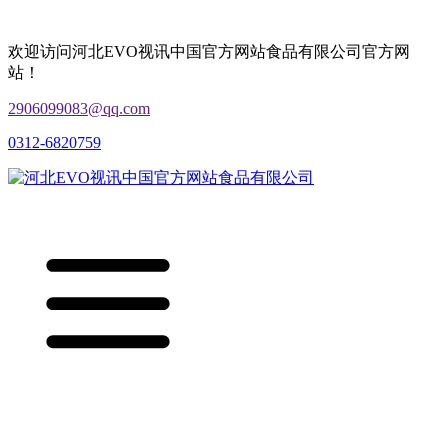
欢迎访问河北EVO视讯中国官方网站食品有限公司官方网
站！
2906099083@qq.com
0312-6820759