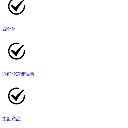
四分体
冷鲜冷冻部位肉
牛副产品