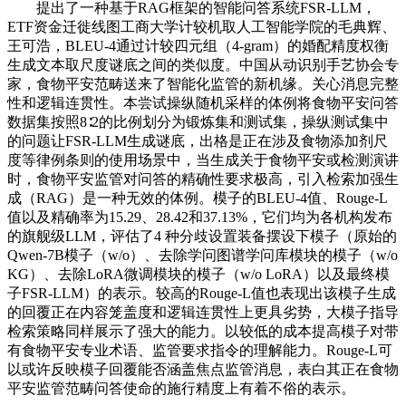
提出了一种基于RAG框架的智能问答系统FSR-LLM，
ETF资金迁徙线图工商大学计较机取人工智能学院的毛典辉、
王可浩，BLEU-4通过计较四元组（4-gram）的婚配精度权衡
生成文本取尺度谜底之间的类似度。中国从动识别手艺协会专
家，食物平安范畴送来了智能化监管的新机缘。关心消息完整
性和逻辑连贯性。本尝试操纵随机采样的体例将食物平安问答
数据集按照8∶2的比例划分为锻炼集和测试集，操纵测试集中
的问题让FSR-LLM生成谜底，出格是正在涉及食物添加剂尺
度等律例条则的使用场景中，当生成关于食物平安或检测演讲
时，食物平安监管对问答的精确性要求极高，引入检索加强生
成（RAG）是一种无效的体例。模子的BLEU-4值、Rouge-L
值以及精确率为15.29、28.42和37.13%，它们均为各机构发布
的旗舰级LLM，评估了4 种分歧设置装备摆设下模子（原始的
Qwen-7B模子（w/o）、去除学问图谱学问库模块的模子（w/o
KG）、去除LoRA微调模块的模子（w/o LoRA）以及最终模
子FSR-LLM）的表示。较高的Rouge-L值也表现出该模子生成
的回覆正在内容笼盖度和逻辑连贯性上更具劣势，大模子指导
检索策略同样展示了强大的能力。以较低的成本提高模子对带
有食物平安专业术语、监管要求指令的理解能力。Rouge-L可
以或许反映模子回覆能否涵盖焦点监管消息，表白其正在食物
平安监管范畴问答使命的施行精度上有着不俗的表示。