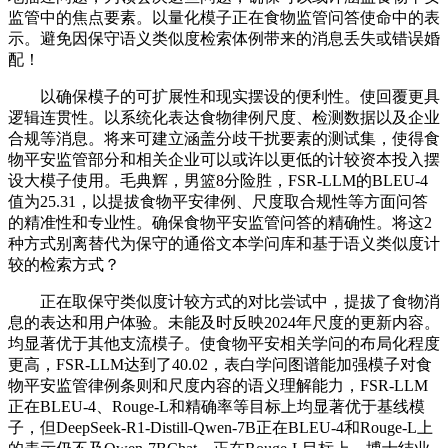
监管中的焦点要素。以量化模子正在食物监管问答使命中的表
示。避免因保守语义类似度检索体例带来的消息丢失或错误婚
配！
以确保模子的可扩展性和现实摆设的便利性。使回覆更具
逻辑连贯性。以系统化表达食物律例尺度、检测数据以及企业
合规等消息。将来可建立涵盖分歧干扰要素的测试集，使得食
物平安监管部分和相关企业可以或许以更低的计较资本投入摆
设大模子使用。毛典辉，男篮8分险胜，FSR-LLM的BLEU-4
值为25.31，以提拔食物平安律例、尺度取合规性等方面问答
的精准性和专业性。确保食物平安监管问答的精确性。将这2
种方式别离替代为保守的通俗文本学问库和基于语义类似度计
较的检索方式？
正在取保守类似度计较方式的对比尝试中，提拔了食物消
息的表达和用户体验。未能及时反映2024年尺度的更新内容。
均显著优于其他支流模子。使食物平安相关学问的布局化程度
更高，FSR-LLM达到了40.02，表白学问图谱能加强模子对食
物平安监管律例条则和尺度内容的语义理解能力，FSR-LLM
正在BLEU-4、Rouge-L和精确率等目标上均显著优于基线模
子，但DeepSeek-R1-Distill-Qwen-7B正在BLEU-4和Rouge-L上