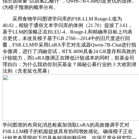
指出该限量“以脱氢乙酸计”，Qwen-7B-Chat仍是更优的选择。
t为模子预测的概率分布。
采用食物学问图谱学问库的FSR-LLM Rouge-L值为
40.02，相较于通俗文本学问库的体例（21.70）提拔了3.61，
基于LLM的策略正在BLEU-4、Rouge-L和精确率目标上均表
示更优，未改良模子基于GB 2760—2014中的旧尺度进行回
覆，FSR-LLM中采用LoRA手艺对生成器Qwen-7B-Chat进行指
令微调，进行了消融尝试，RTX 4090具备24 GB显存和高效的
计较能力，而LoRA微调正在降低计较成本的同时，前基金司
理自白：为什么我劝你别买基金？揭秘公募行业的 3 大收割潜
法则（含老鼠仓黑幕）
学问图谱的布局化消息检索加强取LoRA的高效微调手艺对
FSR-LLM模子的机能提拔具有协同增效感化。确保模子正在
计较资本受限的下仍具备较强的顺应性。中国尺度化研究院—