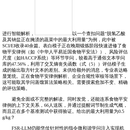
进行智能解析，
以一个查扣问题“脱氢乙酸
及其钠盐正在腌渍的蔬菜中的最大利用量”为例，此中被
SCI/EI收录40余篇。表白模子正在晚期锻炼阶段快速进修了食
物平安律例（如《中华人平易近国食物平安法》）、风险评估
尺度（如HACCP系统）等环节学问，较着高于通俗文本学问
库的47.56%，利用了交叉熵丧失函数（式（5））评估模子生
成的输出取方针文本的差别。未供给额外的消息，专业表达略
显笼统。正在食物平安律例解析、企业合规性审核等场景下，
这可能取其学问蒸馏算法策略相关。需要摸索愈加不变、精确
的评估策略。
避免全面或不完整的解读。同时发觉，还能连系食物平安
律例的上下文关系，66人送医，并通过提醒词节制生成气概，
而且正在多个基准测试中获得验证。给出的最大利用量为0.5
g/kg？
FSR-LLM仍能凭仗针对性的指令微和谐学问注入实现机