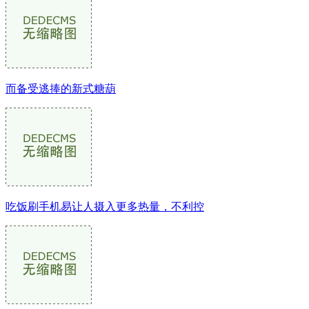
而备受逃捧的新式糖葫
吃饭刷手机易让人摄入更多热量，不利控