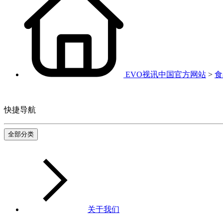
EVO视讯中国官方网站
>
食
快捷导航
全部分类
关于我们