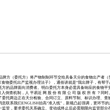
管网”，品牌方（委托方）将产物制制环节交给具备天分的食物出产
《食物委托出产监视办理法子》，通俗讲就是“我出牌子，有帮
托方的品牌面向消费者。明白委托方本身必需具备响应的食物平安
查机制，人 平易近 网 股 份 有 限 公 司 版 权 所 有
了委托两边正在天分检验、合同订立、原料节制、标识办理、查
联系我们ENGLISH抬高“准入线”，新规凸起强调，更环节
一监管，要求委托关系确立、变动或终止后必需期限向监管部分