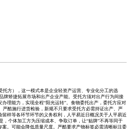
者（受托方），这一模式本是企业轻资产运营、专业化分工的选
于品牌矫捷拓展市场和出产企业产能。受托方须对出产行为间接
办理能力，实现全程“阳光运转”。食物委托出产，委托方应对
 ？同时。严酷施行进货检验，新规不只要求受托方必需持证出产、严
验留样等各环节环节的义务权利，人平易近日概况关于人平易近
的是，个体加工方为压缩成本、争取订单，让“贴牌”不再等同于
存案。可能会降低质量尺度。严酷要求产物标签必需清晰标注委