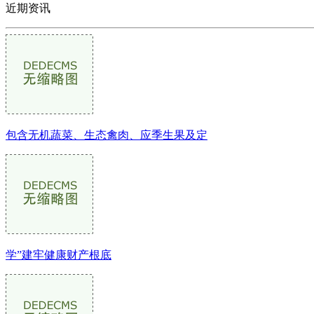
近期资讯
包含无机蔬菜、生态禽肉、应季生果及定
学”建牢健康财产根底