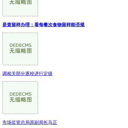
是查留样办理：看每餐次食物留样能否规
调相关部分逐校进行定级
市场监管总局原副局长马正