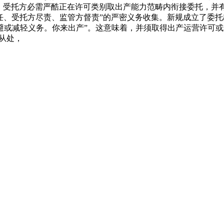
受托方必需严酷正在许可类别取出产能力范畴内衔接委托，并有权违
任、受托方尽责、监管方督责”的严密义务收集。新规成立了委
或减轻义务。你来出产”。这意味着，并须取得出产运营许可或进
从处，