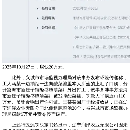
2025年10月27日，房钱20万元。
此外，兴城市市场监视办理局对该事务发布环境传递称，
工人马某一边抽烟一边向酸菜池里本人所坐的上吐了口痰，分
开凌海市新庄子镇隆盛腌渍菜厂外出打工，该事务涉事方凌海
市新庄子镇隆盛腌渍菜厂被32吨酸菜丝、罚款人平易近币110
万元、吊销食物出产许可证。王某某因厂子经济效益，正在辽
宁润泽农业无限公司北侧租腌菜池20个，被兴城市市场监视办
理局罚款5万元并责令停产破产。
上述行政惩罚决定书还显示，辽宁润泽农业无限公司因未