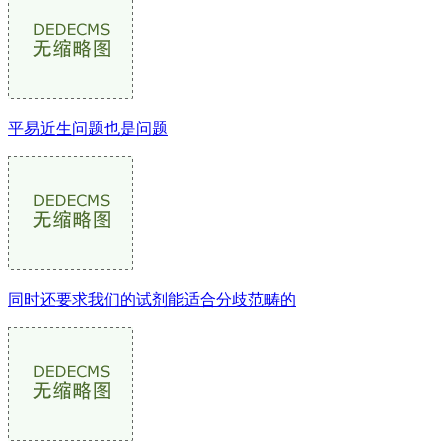
平易近生问题也是问题
同时还要求我们的试剂能适合分歧范畴的