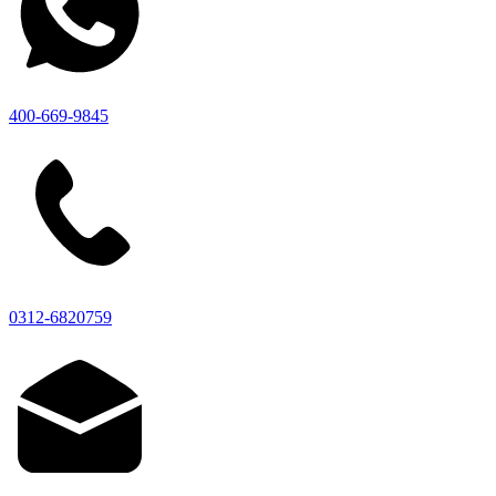
400-669-9845
0312-6820759