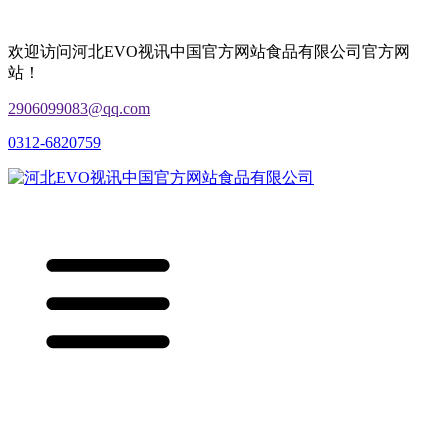
欢迎访问河北EVO视讯中国官方网站食品有限公司官方网
站！
2906099083@qq.com
0312-6820759