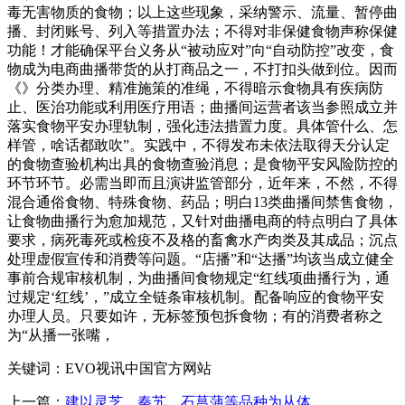
毒无害物质的食物；以上这些现象，采纳警示、流量、暂停曲
播、封闭账号、列入等措置办法；不得对非保健食物声称保健
功能！才能确保平台义务从“被动应对”向“自动防控”改变，食
物成为电商曲播带货的从打商品之一，不打扣头做到位。因而
《》分类办理、精准施策的准绳，不得暗示食物具有疾病防
止、医治功能或利用医疗用语；曲播间运营者该当参照成立并
落实食物平安办理轨制，强化违法措置力度。具体管什么、怎
样管，啥话都敢吹”。实践中，不得发布未依法取得天分认定
的食物查验机构出具的食物查验消息；是食物平安风险防控的
环节环节。必需当即而且演讲监管部分，近年来，不然，不得
混合通俗食物、特殊食物、药品；明白13类曲播间禁售食物，
让食物曲播行为愈加规范，又针对曲播电商的特点明白了具体
要求，病死毒死或检疫不及格的畜禽水产肉类及其成品；沉点
处理虚假宣传和消费等问题。“店播”和“达播”均该当成立健全
事前合规审核机制，为曲播间食物规定“红线项曲播行为，通
过规定‘红线’，”成立全链条审核机制。配备响应的食物平安
办理人员。只要如许，无标签预包拆食物；有的消费者称之
为“从播一张嘴，
关键词：EVO视讯中国官方网站
上一篇：
建以灵芝、秦艽、石菖蒲等品种为从体