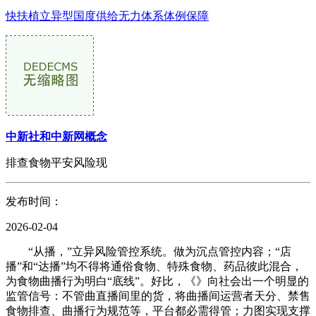
快扶植立异型国度供给无力体系体例保障
中新社和中新网概念
排查食物平安风险现
发布时间：
2026-02-04
“从播，”立异风险管控系统。做为沉点管控内容；“店
播”和“达播”均不得将通俗食物、特殊食物、药品彼此混合，
为食物曲播行为明白“底线”。好比，《》向社会出一个明显的
监管信号：不管曲直播间里的货，将曲播间运营者天分、禁售
食物排查、曲播行为规范等，平台都必需得管；力图实现支撑