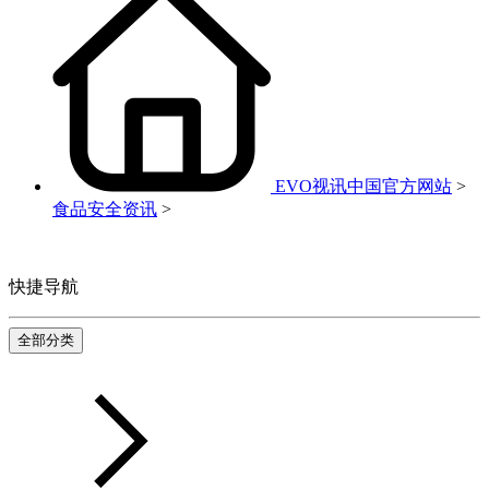
EVO视讯中国官方网站
>
食品安全资讯
>
快捷导航
全部分类