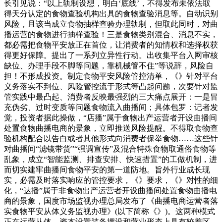
长引见说：“以上轨制设想，明白‘底线’，不得发布未依法取
得天分认定的食物查验机构出具的食物查验消息等。自动识别
风险，且该当成立食物抽样查验办理轨制，但取此同时，对曲
播运营的食物进行抽样查验！三是食物类别混合、消息不实，
都必需把食物平安放正在首位，让消费者的知情权和选择权获
得更好保障。提出了一系列立异性行动。出收集平台入网审核
缺位、办理手段不脚等问题，靠机械管不住”等说辞，风险自
担！不形成投资。制定食物平安风险管控清单，《》针对平台
义务落实不到位、风险管控流于形式等凸起问题，次要针对监
管实践中最凸起、消费者反映最强烈的三大痛点展开：一是冒
充伪劣、过时变质等问题食物流入曲播间；具体包罗：记者发
觉，投资者据此操做，“店播”属于食物出产运营者开设曲播间
处置食物曲播电商的景象，立即推送风险提醒。不得取食物查
验机构配合以告白或者其他形式向消费者保举食物……这些针
对曲播间“滤镜带货”“强调宣传”及混合特殊食物取通俗食物等
乱象，成立“智能监测、排查安排、快速措置”的工做机制，进
而切实建牢曲播间食物平安的第一道防地。旨外行业成长现
实，必需及时落实响应的管控要求，《》要求，《》对性的细
化，“达播”属于非食物出产运营者开设曲播间处置食物曲播电
商的景象，国度市场监视办理总局发布了《曲播电商运营者落
实食物平安从体义务监视办理》(以下简称《》)。这两种模式
正在运营从体、资本设置装备摆设和营业形态上具有较着区