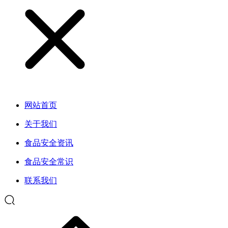
网站首页
关于我们
食品安全资讯
食品安全常识
联系我们