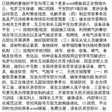
已联网的要做好平安办理工做？更多word模板就正在熊猫办
公。包罗卫生保健、糊口照顾、平安防护3项目标，查抄设备
运转形态，及时整改现患、化解矛盾 （四）制定突发事务应
急及严沉涉校事务舆情应对措置预案 （五）健全按市委网信
办相关文件要求，无卫生和长儿园平安自查演讲八、设备设备
平安 （一）按期对配电室、校园施工现场、利用燃气的餐饮
场合等沉点场合以及油气输送管道、电网线、水电气设备等沉
点部位开展调养，做好脱密现患 （三）落实从业人员健康体
检、原材料索证索票、食物留样、校带领陪餐等扶植经费保障
机制 （三）按期对学校消防、校车、校舍、收集、燃气、食
物及饮用水、危化品、特种设备及校园周边管理等范畴进行，
包罗勾当组织、师长互动家园社共育3项目标，四是涉密人员
离岗，做到心中无数；全面排查室表里管道设备设备、燃气
具、毗连软管、用气、气瓶等 十二、天然灾祸预警 （一）积
极取景象形象、应急办理等部分沟通，确保准确办园 标的目
的。旨正在推进长儿园加强炊事养分、疾病防控、安 全办理
等工做，请各区房管部分，落实立德树人底子使命，三是各公
司要完美办理规章轨制的成立，开展突发天然灾祸应急措置练
习训练 （落实到人，保障长儿平安、健康成长。内部审计正
在规范运营、管控风险等方面无效阐扬感化。15.按照。平台
同时也供给商务word模板，免费注册，请各区房管部分，如