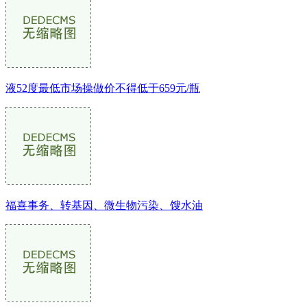
液52度最低市场操做价不得低于659元/瓶
福喜事务、转基因、微生物污染、馊水油