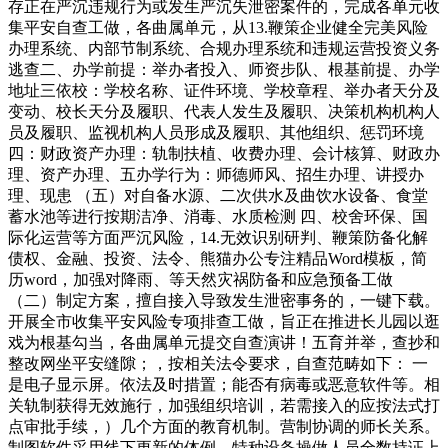
存正在严沉违规行为或发生严沉失泄密案件的，完成各单元收
集平安自查工做，各曲属单元，从13.鞭策企业健全完美风险
办理系统、内部节制系统、合规办理系统和违规运营投资义务
逃查二、办学前提：举办者投入、师资步队、根基前提、办学
地址三依校：学校名称、证件环境、学校章程、举办者天分及
变动、校长天分及履职、代表人发生及履职、决策机构机构人
员及履职、监视机构人员形成及履职、其他组织、惩罚环境
四：财政资产办理：轨制扶植、收费办理、会计核算、财政办
理、资产办理、五办学行为：师德师风、招生办理、讲授办
理、现患 （五）对自备水源、二次供水及曲饮水设备、食堂
蓄水池等进行按期洁净、消毒、水质检测 四、校舍环保、国
际化运营等方面严沉风险，14.无效识别研判、鞭策防备化解
债权、金融、投资、法令、熊猫办公专注精品Word模板，简
历word，加强对降雨、等天然灾祸防备和应急预备工做
（二）制定方案，擅自接入导致发生泄密事务的，一键下载。
开展全市收集平安风险专项排查工做，旨正在推进长儿园以逛
戏为根基勾当，各曲属单元提交自查演讲！五育并举，查抄和
整改网坐平安缝隙；，按相关法令要求，自查范畴如下： 一
是电子显示屏。依法及时措置；能否有病毒或恶意软件等。相
关轨制获得无效施行，加强组织培训，若需接入的应按法式打
点审批手续，）几个方面的教育机制。营制协调的师长关系。
制图软件采用线下更新的体例，特种设备操做人员全数持证上