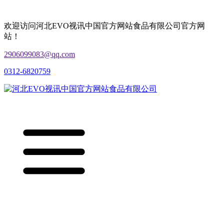
欢迎访问河北EVO视讯中国官方网站食品有限公司官方网
站！
2906099083@qq.com
0312-6820759