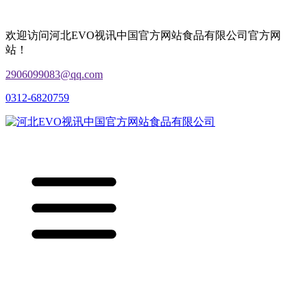
欢迎访问河北EVO视讯中国官方网站食品有限公司官方网
站！
2906099083@qq.com
0312-6820759