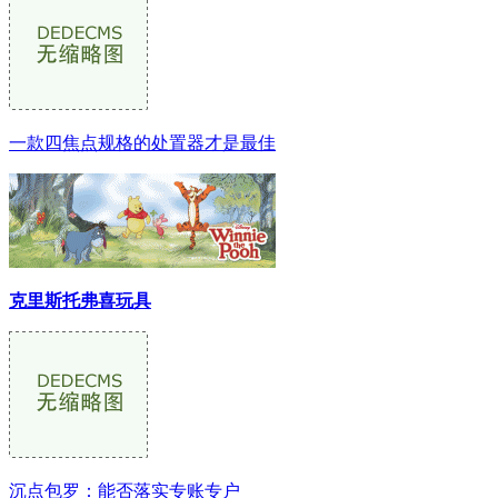
一款四焦点规格的处置器才是最佳
克里斯托弗喜玩具
沉点包罗：能否落实专账专户