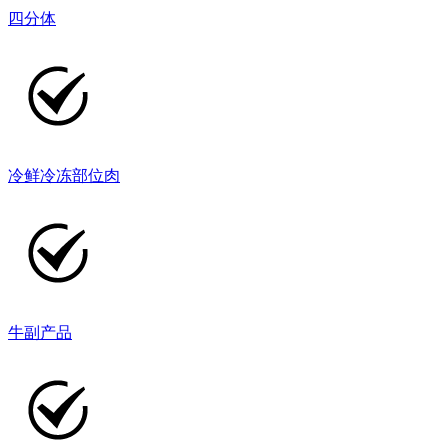
四分体
冷鲜冷冻部位肉
牛副产品