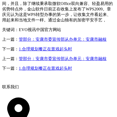
间，并且，除了继续秉承取微软Office双向兼容、轻盈易用的
劣势特点外，金山软件日前正在收集上发布了WPS2009。章
庆元认为这是WPS转型办事的第一步，让收集文件看起来、
用起来和当地文件一样。通过金山独有的加密平安手艺，
关键词：EVO视讯中国官方网站
上一篇：
管部分：安康市委宣传部从办单元：安康市融核
下一篇：
1.合理规划餐正在逛戏起头时
上一篇：
管部分：安康市委宣传部从办单元：安康市融核
下一篇：
1.合理规划餐正在逛戏起头时
联系我们