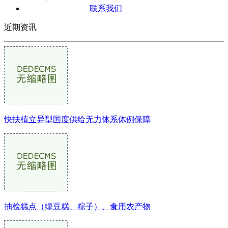
联系我们
近期资讯
快扶植立异型国度供给无力体系体例保障
抽检糕点（绿豆糕、粽子）、食用农产物