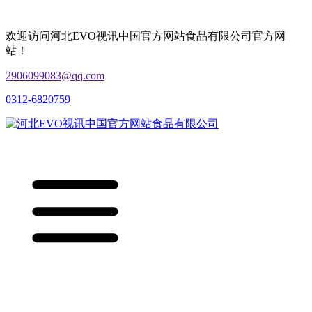
欢迎访问河北EVO视讯中国官方网站食品有限公司官方网
站！
2906099083@qq.com
0312-6820759