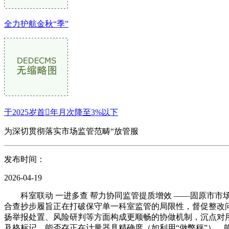
全力护航金秋“季”
于2025岁首年月次降至3%以下
为深切贯彻落实市场监管范畴“放管服
发布时间：
2026-04-19
科室联动 一进多查 帮力协同监管提质增效 ——固原市市
合查抄步履旨正在打破保守单一科室监管的局限性，督促整改问
扬举报处置、风险研判等方面构成更顺畅的协做机制，沉点对
及格标记、能否存正在计量器具精确度（如利用“做弊秤”）