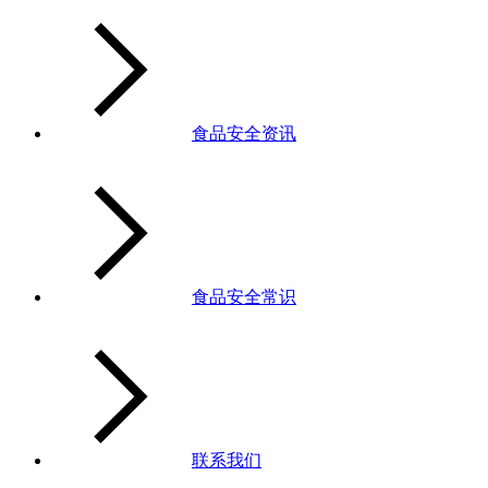
食品安全资讯
食品安全常识
联系我们