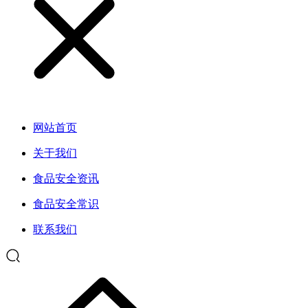
网站首页
关于我们
食品安全资讯
食品安全常识
联系我们