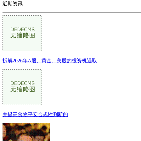
近期资讯
拆解2026年A股、黄金、美股的投资机遇取
并提高食物平安合规性判断的