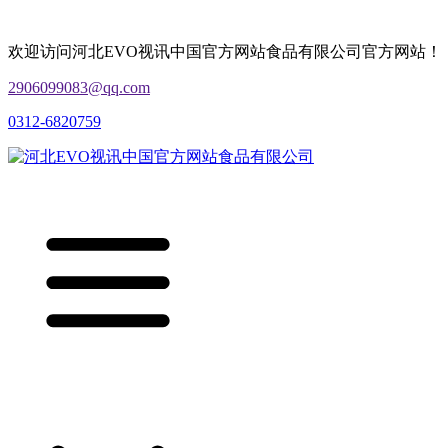
欢迎访问河北EVO视讯中国官方网站食品有限公司官方网站！
2906099083@qq.com
0312-6820759