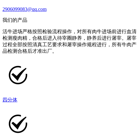
2906099083@qq.com
我们的产品
活牛进场严格按照检验流程操作，对所有肉牛进场前进行血清
检测瘦肉精，合格后进入待宰圈静养，静养后进行屠宰。屠宰
过程全部按照清真工艺要求和屠宰操作规程进行，所有牛肉产
品检测合格后才准出厂。
四分体