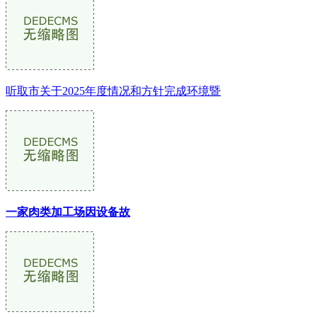
听取市关于2025年度情况和方针完成环境暨
一家肉类加工场因设备故