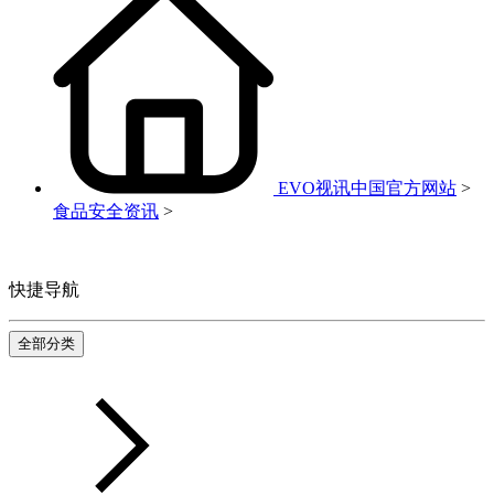
EVO视讯中国官方网站
>
食品安全资讯
>
快捷导航
全部分类