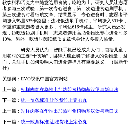
软饮料和巧克力中随意选用食物，吃饱为止。研究人员让志愿
者参与三次试验，第一次专心进食，第二次边进食边刷手机，
第三次进食时看纸质文章。结果显示，专心进食时，志愿者平
均摄入热量535卡路里；边吃饭边刷手机时，平均摄入591卡，
体重超重志愿者摄入更多，平均达616卡路里。研究人员还发
现，边吃饭边刷手机时，志愿者选用高脂食物比专心进食时多
10%。另外，吃饭时阅读纸质文章也会让人多摄入热量。
研究人员认为，智能手机已经成为人们，包括儿童，
用餐时的主要“干扰项”，阻碍大脑正确了解摄入的食物量，因
而，关注手机如何影响人们进食选择具有重要意义。（据新华
社）
关键词：EVO视讯中国官方网站
上一篇：
别样肉客在华推出加热即食植物基汉堡与新口味
下一篇：
统一辣条标准 让吃货吃上定心丸
上一篇：
别样肉客在华推出加热即食植物基汉堡与新口味
下一篇：
统一辣条标准 让吃货吃上定心丸