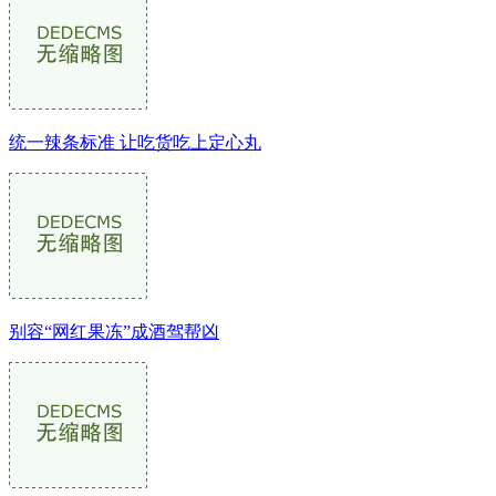
统一辣条标准 让吃货吃上定心丸
别容“网红果冻”成酒驾帮凶