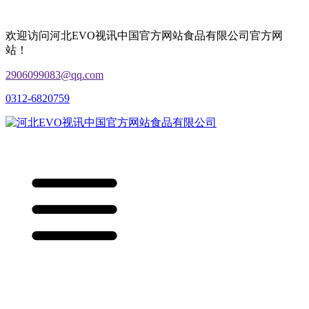
欢迎访问河北EVO视讯中国官方网站食品有限公司官方网
站！
2906099083@qq.com
0312-6820759