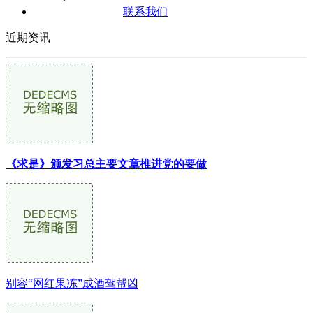
联系我们
近期资讯
《求是》颁发习总主要文章推进党的要做
别容“网红果冻”成酒驾帮凶