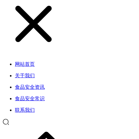
网站首页
关于我们
食品安全资讯
食品安全常识
联系我们