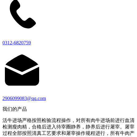
0312-6820759
2906099083@qq.com
我们的产品
活牛进场严格按照检验流程操作，对所有肉牛进场前进行血清
检测瘦肉精，合格后进入待宰圈静养，静养后进行屠宰。屠宰
过程全部按照清真工艺要求和屠宰操作规程进行，所有牛肉产