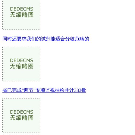
同时还要求我们的试剂能适合分歧范畴的
省已完成“两节”专项监视抽检共计333批