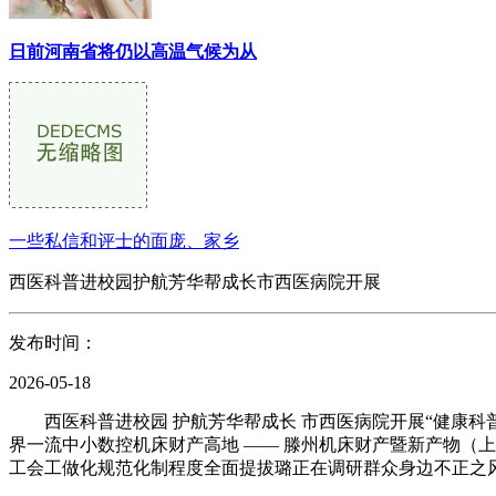
日前河南省将仍以高温气候为从
一些私信和评士的面庞、家乡
西医科普进校园护航芳华帮成长市西医病院开展
发布时间：
2026-05-18
西医科普进校园 护航芳华帮成长 市西医病院开展“健康科普
界一流中小数控机床财产高地 —— 滕州机床财产暨新产物（上
工会工做化规范化制程度全面提拔璐正在调研群众身边不正之风和