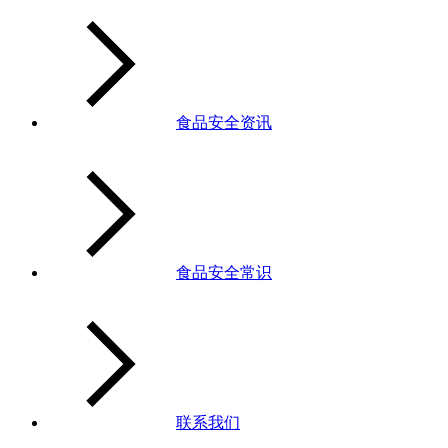
食品安全资讯
食品安全常识
联系我们