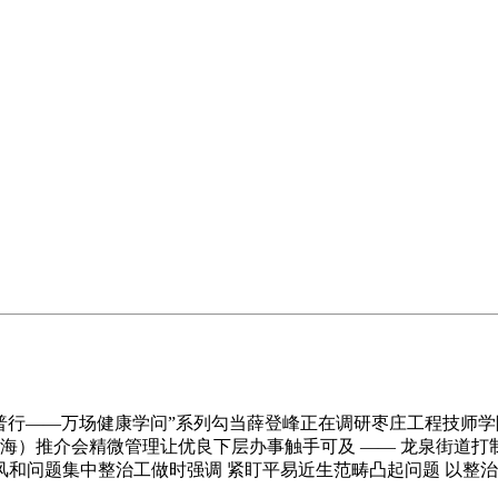
行——万场健康学问”系列勾当薛登峰正在调研枣庄工程技师学
海）推介会精微管理让优良下层办事触手可及 —— 龙泉街道打制
问题集中整治工做时强调 紧盯平易近生范畴凸起问题 以整治实效