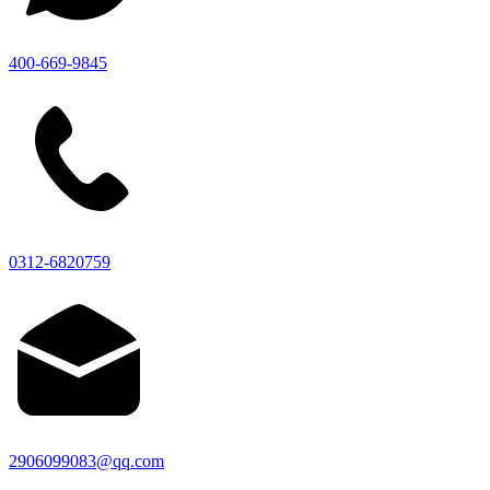
400-669-9845
0312-6820759
2906099083@qq.com