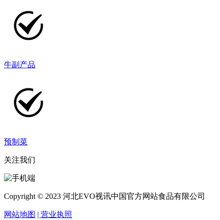
牛副产品
预制菜
关注我们
Copyright © 2023 河北EVO视讯中国官方网站食品有限公司
网站地图
| 营业执照