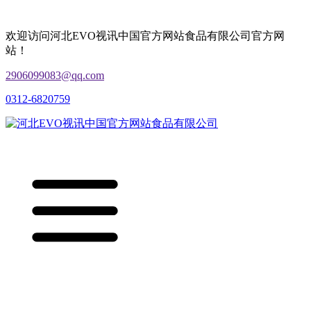
欢迎访问河北EVO视讯中国官方网站食品有限公司官方网
站！
2906099083@qq.com
0312-6820759