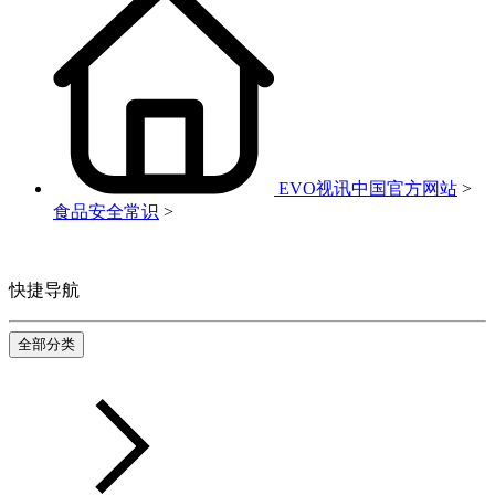
EVO视讯中国官方网站
>
食品安全常识
>
快捷导航
全部分类