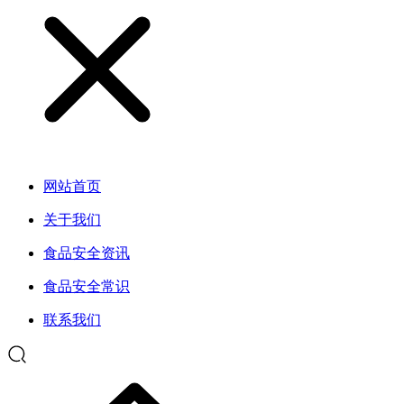
网站首页
关于我们
食品安全资讯
食品安全常识
联系我们