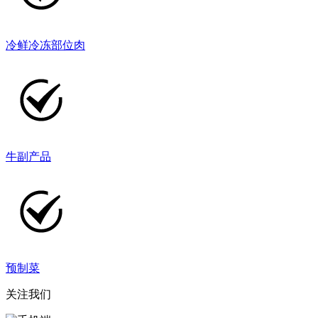
冷鲜冷冻部位肉
牛副产品
预制菜
关注我们