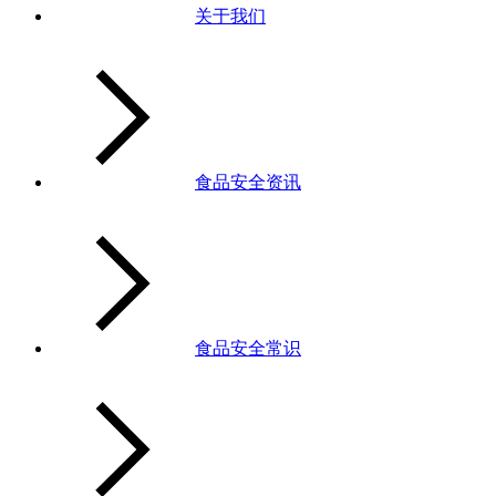
关于我们
食品安全资讯
食品安全常识