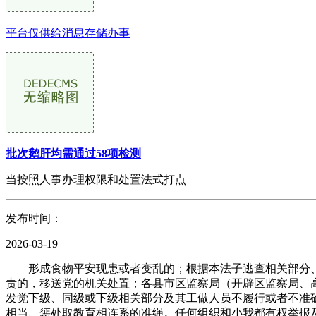
平台仅供给消息存储办事
批次鹅肝均需通过58项检测
当按照人事办理权限和处置法式打点
发布时间：
2026-03-19
形成食物平安现患或者变乱的；根据本法子逃查相关部分、
责的，移送党的机关处置；各县市区监察局（开辟区监察局、
发觉下级、同级或下级相关部分及其工做人员不履行或者不准
相当、惩处取教育相连系的准绳。任何组织和小我都有权举报