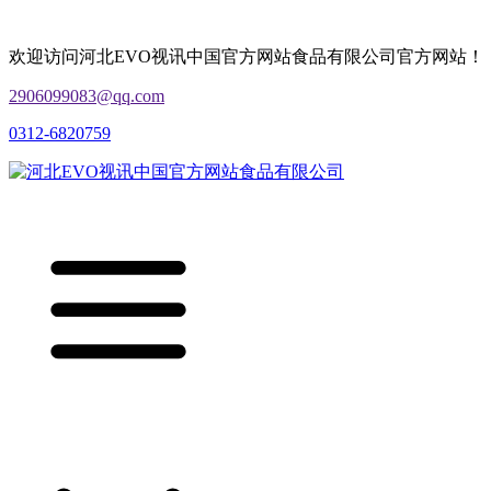
欢迎访问河北EVO视讯中国官方网站食品有限公司官方网站！
2906099083@qq.com
0312-6820759