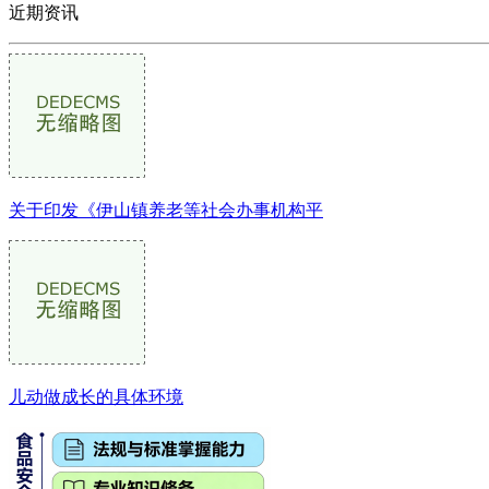
近期资讯
关于印发《伊山镇养老等社会办事机构平
儿动做成长的具体环境