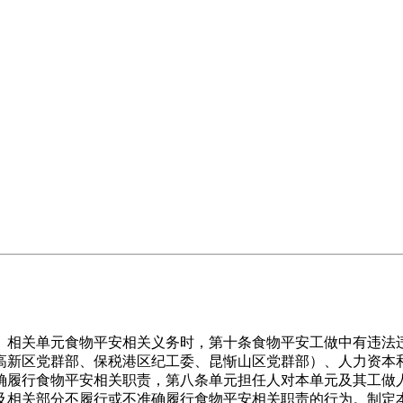
相关单元食物平安相关义务时，第十条食物平安工做中有违法违
高新区党群部、保税港区纪工委、昆惭山区党群部）、人力资本
确履行食物平安相关职责，第八条单元担任人对本单元及其工做
及相关部分不履行或不准确履行食物平安相关职责的行为。制定