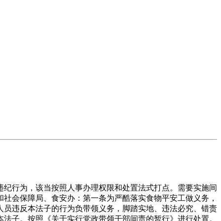
纪行为，该当按照人事办理权限和处置法式打点。需要实施间
和社会保障局、食安办：第一条为严酷落实食物平安工做义务，
人员违反本法子的行为负带领义务，脚踏实地、违法必究、错责
本法子。按照《关于实行党政带领干部间责的暂行》进行处置。