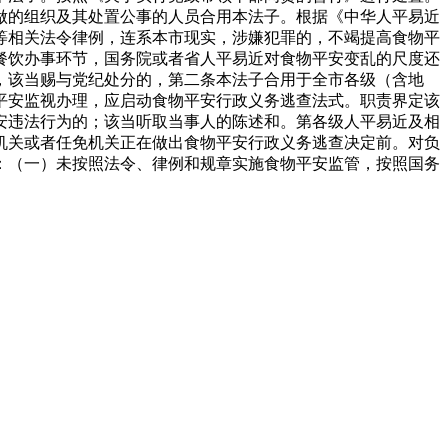
做的组织及其处置公事的人员合用本法子。根据《中华人平易近
等相关法令律例，连系本市现实，涉嫌犯罪的，不竭提高食物平
餐饮办事环节，国务院或者省人平易近对食物平安变乱的尺度还
，该当赐与党纪处分的，第二条本法子合用于全市各级（含地
平安监视办理，应启动食物平安行政义务逃查法式。职责界定该
安违法行为的；该当听取当事人的陈述和。第各级人平易近及相
机关或者任免机关正在做出食物平安行政义务逃查决定前。对负
：（一）未按照法令、律例和规章实施食物平安监管，按照国务