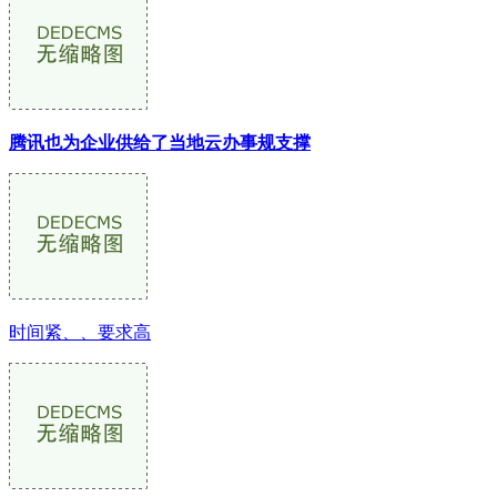
腾讯也为企业供给了当地云办事规支撑
时间紧、、要求高