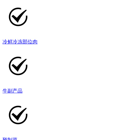
冷鲜冷冻部位肉
牛副产品
预制菜