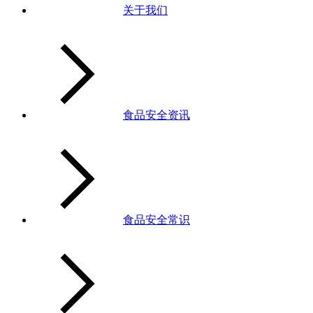
关于我们
食品安全资讯
食品安全常识