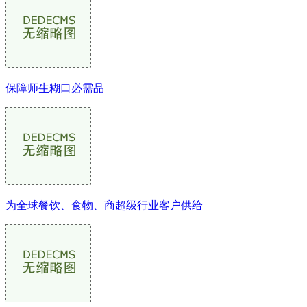
保障师生糊口必需品
为全球餐饮、食物、商超级行业客户供给