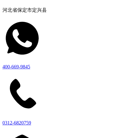
河北省保定市定兴县
400-669-9845
0312-6820759