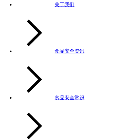
关于我们
食品安全资讯
食品安全常识