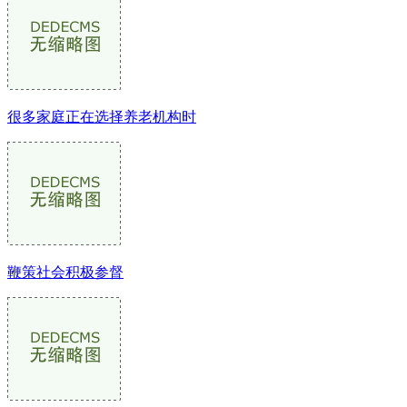
很多家庭正在选择养老机构时
鞭策社会积极参督