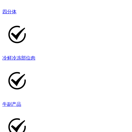
四分体
冷鲜冷冻部位肉
牛副产品