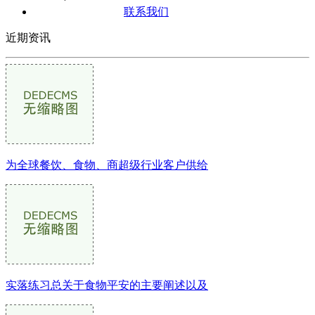
联系我们
近期资讯
为全球餐饮、食物、商超级行业客户供给
实落练习总关于食物平安的主要阐述以及