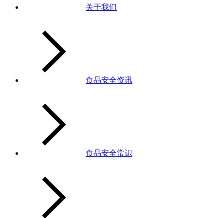
关于我们
食品安全资讯
食品安全常识