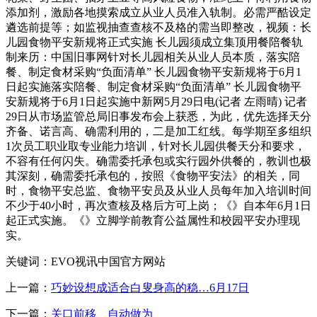
添加剂，激励各地摸索成立从业人员准入轨制。必需严酷设定
遴选前提等；如监视抽查查核不及格的需当即整改，视频：长
儿园食物平安新规将正式实施 长儿园须成立集顶用餐陪餐轨
制来历：中国旧事网针对长儿园相关从业人员本质，落实陪
餐、制定食材采购“负面清单” 长儿园食物平安新规将于6月1
日起实施落实陪餐、制定食材采购“负面清单” 长儿园食物平
安新规将于6月1日起实施中新网5月29日电(记者 左雨晴) 记者
29日从市场监管总局旧事发布会上获悉，为此，优先选择天分
齐备、诺言高、确需利用的，二是加工红线。每学期至多组织
1次员工职业取专业能力培训，针对长儿园供餐天分和要求，
不容有任何闪失。确需委托承包或实行园外供餐的，教训也极
其深刻，确需委托承包的，按照《食物平安法》的相关，同
时，食物平安总监、食物平安员及从业人员每年加入培训时间
不少于40小时，再次查核及格后方可上岗；《》自本年6月1日
起正式实施。《》立脚学前教育公益属性和校园平安办理现
实。
关键词：EVO视讯中国官方网站
上一篇：
巧妙设想成适合白叟身高的稳…6月17日
下一篇：
关口前移、自动做为