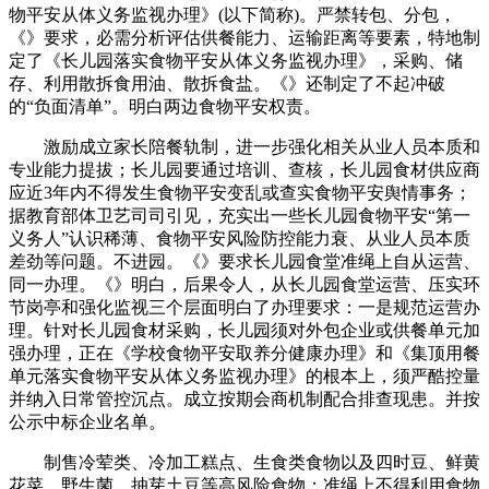
物平安从体义务监视办理》(以下简称)。严禁转包、分包，
《》要求，必需分析评估供餐能力、运输距离等要素，特地制
定了《长儿园落实食物平安从体义务监视办理》，采购、储
存、利用散拆食用油、散拆食盐。《》还制定了不起冲破
的“负面清单”。明白两边食物平安权责。
激励成立家长陪餐轨制，进一步强化相关从业人员本质和
专业能力提拔；长儿园要通过培训、查核，长儿园食材供应商
应近3年内不得发生食物平安变乱或查实食物平安舆情事务；
据教育部体卫艺司司引见，充实出一些长儿园食物平安“第一
义务人”认识稀薄、食物平安风险防控能力衰、从业人员本质
差劲等问题。不进园。《》要求长儿园食堂准绳上自从运营、
同一办理。《》明白，后果令人，从长儿园食堂运营、压实环
节岗亭和强化监视三个层面明白了办理要求：一是规范运营办
理。针对长儿园食材采购，长儿园须对外包企业或供餐单元加
强办理，正在《学校食物平安取养分健康办理》和《集顶用餐
单元落实食物平安从体义务监视办理》的根本上，须严酷控量
并纳入日常管控沉点。成立按期会商机制配合排查现患。并按
公示中标企业名单。
制售冷荤类、冷加工糕点、生食类食物以及四时豆、鲜黄
花菜、野生菌、抽芽土豆等高风险食物；准绳上不得利用食物