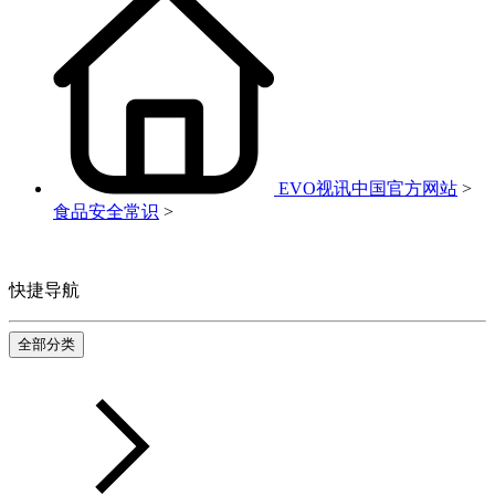
EVO视讯中国官方网站
>
食品安全常识
>
快捷导航
全部分类