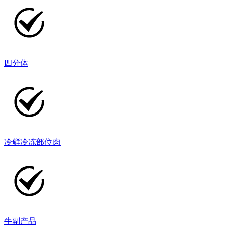
四分体
冷鲜冷冻部位肉
牛副产品