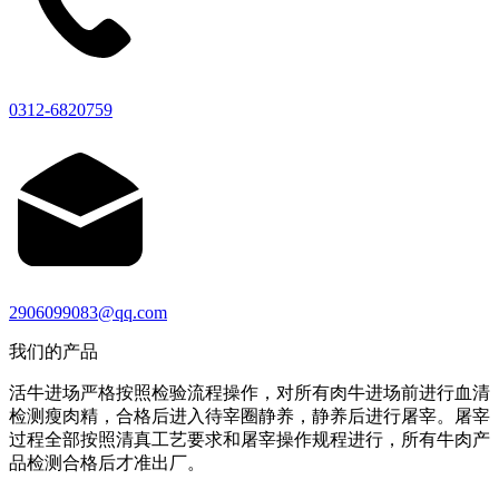
0312-6820759
2906099083@qq.com
我们的产品
活牛进场严格按照检验流程操作，对所有肉牛进场前进行血清
检测瘦肉精，合格后进入待宰圈静养，静养后进行屠宰。屠宰
过程全部按照清真工艺要求和屠宰操作规程进行，所有牛肉产
品检测合格后才准出厂。