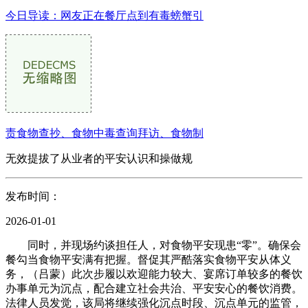
今日导读：网友正在餐厅点到有毒螃蟹引
责食物查抄、食物中毒查询拜访、食物制
无效提拔了从业者的平安认识和操做规
发布时间：
2026-01-01
同时，并现场约谈担任人，对食物平安现患“零”。确保会
餐勾当食物平安满有把握。督促其严酷落实食物平安从体义
务，（吕蒙）此次步履以欢迎能力较大、宴席订单较多的餐饮
办事单元为沉点，配合建立社会共治、平安安心的餐饮消费。
法律人员发觉，该局将继续强化沉点时段、沉点单元的监管，