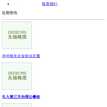
联系我们
近期资讯
并对相关企业依法庄重
引入第三方办理公餐饮