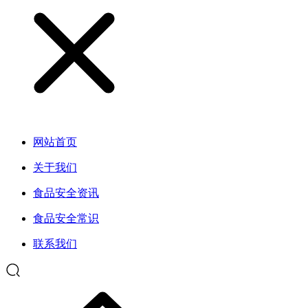
网站首页
关于我们
食品安全资讯
食品安全常识
联系我们