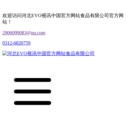
欢迎访问河北EVO视讯中国官方网站食品有限公司官方网
站！
2906099083@qq.com
0312-6820759