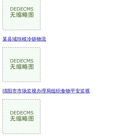
某县域扶植冷链物流
绵阳市市场监视办理局组织食物平安监视