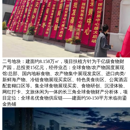
二号地块：建面约8.158万㎡，项目扶植方针为千亿级食物财
产园，总投资15亿元，经停业态：全球食物/农产物国度展现
馆/总部、国内地标食物、农产物集中展现发卖区、进口肉类/
新鲜海产物、冷链食物展现买卖区、特色美食街区、公寓酒店
配套糊口区等。集全球食物展现买卖、食物研创、沉浸体验、
网红打卡、文旅休闲为一体的长三角全球食物财产分析体，项
目定位：全球名优食物供应链——建面约50-150平方米临街鎏
金热铺