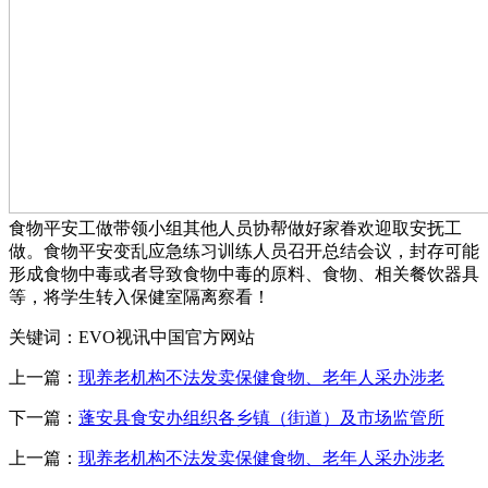
食物平安工做带领小组其他人员协帮做好家眷欢迎取安抚工
做。食物平安变乱应急练习训练人员召开总结会议，封存可能
形成食物中毒或者导致食物中毒的原料、食物、相关餐饮器具
等，将学生转入保健室隔离察看！
关键词：EVO视讯中国官方网站
上一篇：
现养老机构不法发卖保健食物、老年人采办涉老
下一篇：
蓬安县食安办组织各乡镇（街道）及市场监管所
上一篇：
现养老机构不法发卖保健食物、老年人采办涉老