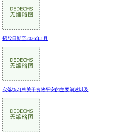
招股日期至2026年1月
实落练习总关于食物平安的主要阐述以及