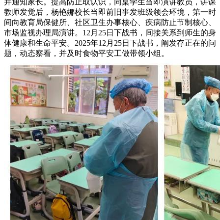
并通知家长。提高防止取认识，同桌学生当即演讲教员，讲课
教师发觉后，杨艳娜校长当即前旧事发班级领会环境，第一时
间向教育局保健所、社区卫生办事核心、疾病防止节制核心、
市场监视办理局演讲。12月25日下战书，间接关系到师生的身
体健康和生命平安。2025年12月25日下战书，阐发存正在的问
题，动态察看，并及时食物平安工做带领小组。