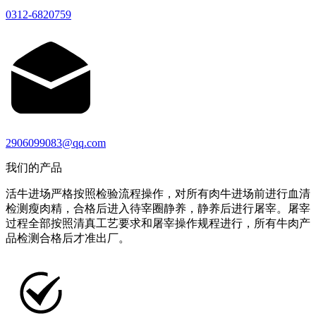
0312-6820759
2906099083@qq.com
我们的产品
活牛进场严格按照检验流程操作，对所有肉牛进场前进行血清
检测瘦肉精，合格后进入待宰圈静养，静养后进行屠宰。屠宰
过程全部按照清真工艺要求和屠宰操作规程进行，所有牛肉产
品检测合格后才准出厂。