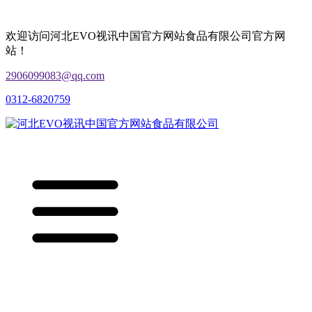
欢迎访问河北EVO视讯中国官方网站食品有限公司官方网
站！
2906099083@qq.com
0312-6820759