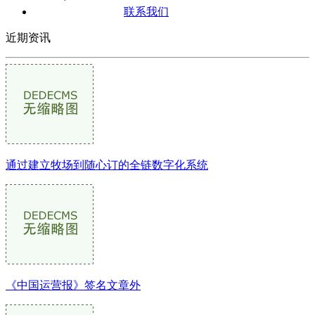
联系我们
近期资讯
通过建立牧场到随心订的全链数字化系统
《中国运营报》签名文章外