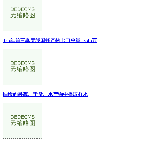
025年前三季度我国蜂产物出口总量13.45万
抽检的果蔬、干货、水产物中提取样本