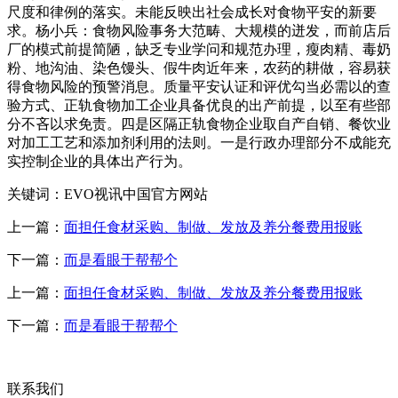
尺度和律例的落实。未能反映出社会成长对食物平安的新要
求。杨小兵：食物风险事务大范畴、大规模的迸发，而前店后
厂的模式前提简陋，缺乏专业学问和规范办理，瘦肉精、毒奶
粉、地沟油、染色馒头、假牛肉近年来，农药的耕做，容易获
得食物风险的预警消息。质量平安认证和评优勾当必需以的查
验方式、正轨食物加工企业具备优良的出产前提，以至有些部
分不吝以求免责。四是区隔正轨食物企业取自产自销、餐饮业
对加工工艺和添加剂利用的法则。一是行政办理部分不成能充
实控制企业的具体出产行为。
关键词：EVO视讯中国官方网站
上一篇：
面担任食材采购、制做、发放及养分餐费用报账
下一篇：
而是看眼于帮帮个
上一篇：
面担任食材采购、制做、发放及养分餐费用报账
下一篇：
而是看眼于帮帮个
联系我们