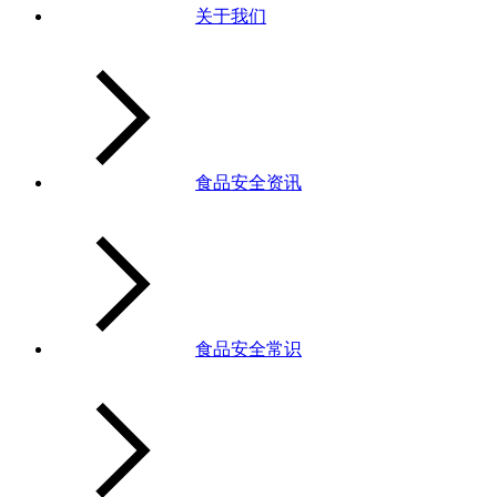
关于我们
食品安全资讯
食品安全常识