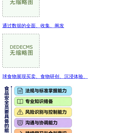
通过数据的全面、收集、阐发
球食物展现买卖、食物研创、沉浸体验、