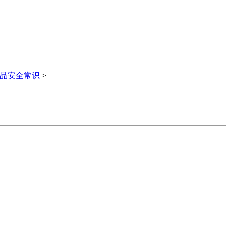
品安全常识
>