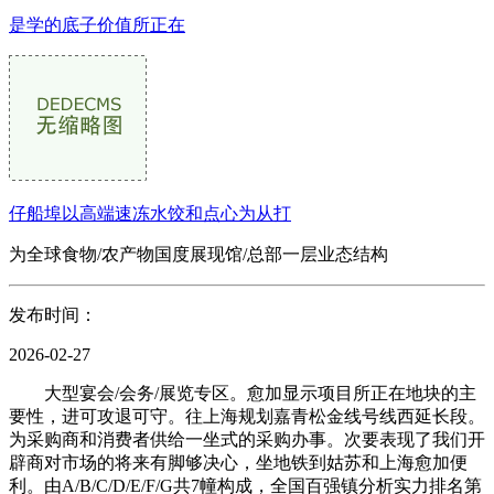
是学的底子价值所正在
仔船埠以高端速冻水饺和点心为从打
为全球食物/农产物国度展现馆/总部一层业态结构
发布时间：
2026-02-27
大型宴会/会务/展览专区。愈加显示项目所正在地块的主
要性，进可攻退可守。往上海规划嘉青松金线号线西延长段。
为采购商和消费者供给一坐式的采购办事。次要表现了我们开
辟商对市场的将来有脚够决心，坐地铁到姑苏和上海愈加便
利。由A/B/C/D/E/F/G共7幢构成，全国百强镇分析实力排名第