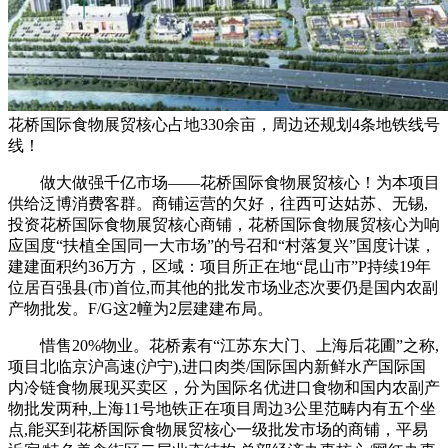
花桥国际食物展贸核心占地330余亩，周边还规划4条地铁线号
线！
做大做强千亿市场——花桥国际食物展贸核心！为本项目
供给泛博消费客群。商铺运营的欠好，往西可达姑苏、无锡,
投资花桥国际食物展贸核心商铺，花桥国际食物展贸核心为响
应国度“扶植全国同一大市场”的号召和“村落复兴”国度计谋，
建建面积约36万方，区域：项目所正在地“昆山市”P持续19年
位居百强县(市)首位,而其他的批发市场业态次要仍是国内农副
产物批发。F/G这2幢为2层建建布局。
惜售20%物业。花桥素有“江苏东大门、上海后花圃”之称,
项目北临京沪高速(沪宁),进口肉类/国际国内新鲜水产国际国
内冷链食物展现买卖区，分为国际名优进口食物和国内农副产
物批发两种,上海11号地铁正在项目周边3公里范畴内有五个坐
点,能买到花桥国际食物展贸核心一级批发市场的商铺，平易