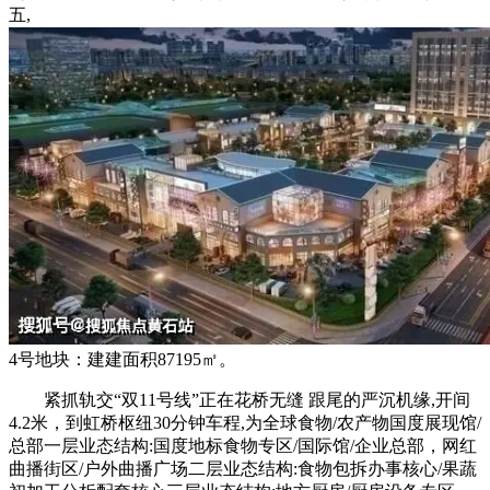
五,
4号地块：建建面积87195㎡。
紧抓轨交“双11号线”正在花桥无缝 跟尾的严沉机缘,开间
4.2米，到虹桥枢纽30分钟车程,为全球食物/农产物国度展现馆/
总部一层业态结构:国度地标食物专区/国际馆/企业总部，网红
曲播街区/户外曲播广场二层业态结构:食物包拆办事核心/果蔬