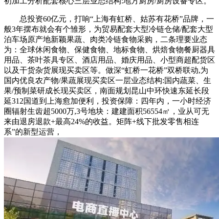
初加工分析配套核心三层业态结构:地方厨房/厨房设备专区。
总投资60亿元，打响“上海有虹桥、姑苏有花桥”品牌，一
般3年摆布就会有个雏形，为贸易配套大型冷链仓储/配套大型
泊车场原产地新颖果蔬、肉类冷链食物采购，二条理要业态
为：全球休闲食物、保健食物、地标食物、烘焙食物餐厨器具
用品、茶叶茶具专区、酒店用品、婚庆用品、小型商超配货区
以及干货杂货展现买卖区等。做深“虹桥一花桥”双桥联动,为
国内优良农产物/果蔬展现买卖区一层业态结构:国内蔬菜、生
果/预制菜研成长现买卖区，南面规划昆山中环快速东延长段
延312国道到上海愈加便利，投资保障：四年内，一小时经济
圈辐射生齿超5000万,3号地块：建建面积56554㎡，业从可无
来由退房退款+最高24%的收益。矩阵+线下批发零售相连
系”的新型运营，