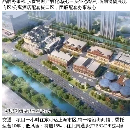
品牌办事核心/食物财产孵化/核心三层业态结构:临期食物展现
专区/公寓酒店配套糊口区，团膳配套办事核心
交通：项目一小时往东可达上海市区,纯一楼沿街商铺，委托
运营10年，低风险：持股15%，往北南通,此中B/C/D/E这4幢