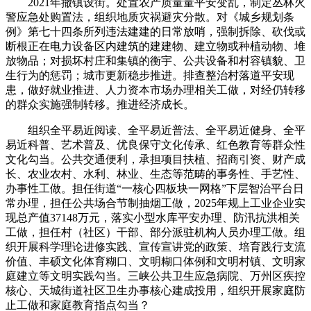
2021年撤镇设街。处置农产质量量平安变乱，制定丛林火
警应急处购置法，组织地质灾祸避灾分散。对《城乡规划条
例》第七十四条所列违法建建的日常放哨，强制拆除、砍伐或
断根正在电力设备区内建筑的建建物、建立物或种植动物、堆
放物品；对损坏村庄和集镇的衡宇、公共设备和村容镇貌、卫
生行为的惩罚；城市更新稳步推进。排查整治村落道平安现
患，做好就业推进、人力资本市场办理相关工做，对经仍转移
的群众实施强制转移。推进经济成长。
组织全平易近阅读、全平易近普法、全平易近健身、全平
易近科普、艺术普及、优良保守文化传承、红色教育等群众性
文化勾当。公共交通便利，承担项目扶植、招商引资、财产成
长、农业农村、水利、林业、生态等范畴的事务性、手艺性、
办事性工做。担任街道“一核心四板块一网格”下层智治平台日
常办理，担任公共场合节制抽烟工做，2025年规上工业企业实
现总产值37148万元，落实小型水库平安办理、防汛抗洪相关
工做，担任村（社区）干部、部分派驻机构人员办理工做。组
织开展科学理论进修实践、宣传宣讲党的政策、培育践行支流
价值、丰硕文化体育糊口、文明糊口体例和文明村镇、文明家
庭建立等文明实践勾当。三峡公共卫生应急病院、万州区疾控
核心、天城街道社区卫生办事核心建成投用，组织开展家庭防
止工做和家庭教育指点勾当？