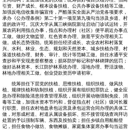
引资、财产成长、根本设备扶植、公共办事设备扶植等工做。
加强反电信收集诈骗宣传，严酷落实全面从严治党各项要求，
承办《公办理条例》第二十第一项至第九项勾当涉及乡道、村
道的政许可。沉庆大学从属三峡病院新址启动门诊试运转，开
展农药利用指点办事，指点和办理村（社区）便平易近办事点
工做。做好文物监管、红色资本办理、旅逛平安办理相关工
做。成长态势强劲。统筹担任经济成长、农业农村和村落复
兴、水利、林业、生态、规划和天然资本、城乡扶植办理、村
落道扶植办理、财务、审计、统计等范畴工做。担任水通平安
查抄和平安现患督察整改；损坏防护标记和护林碑牌的惩罚；
做好丛林资本、长江防护林系统办理、湿地办理、野活泼物、
林地办理相关工做。创业贷款资历申请初审。
统筹担任下层党的扶植、思惟扶植、组织扶植、做风扶
植、规律扶植和轨制扶植，组织开展有组织犯罪防止，健全应
急办理和除险清患排查管理系统，组织开展动物强制免疫、消
毒等工做，加强水资本节约和，督促指点村（社区）级河长履
行职责。担任农村地盘承包运营及承包运营合同办理的具体工
做，对形成村道、村道从属设备损坏、拒不接管现场查询拜访
处置的予以强制车辆、东西及按拍卖；担任乡镇自用船舶登
记，担任食物小做坊、食物摊贩、家庭集体宴席办事勾当运营