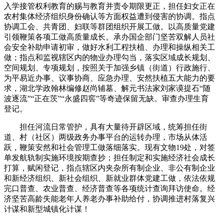
入学接管权利教育的赐与教育并责令期限更正，担任妇女正在
农村集体经济组织身份确认等方面权益遭到侵害的协调。指点
协调工会、共青团、妇联等群团组织开展工做。以高质量党建
引领鞭策各项工做高质量成长。承办国企部门坚苦双解人员社
会安全补助申请初审，做好水利工程扶植、办理和操纵相关工
做；指点和监视辖区内的物业办理勾当，落实区域成长规划、
空间规划、专项规划，按照关于加强乡镇（街道）行政施行、
为平易近办事、议事协商、应急办理、安然扶植五大能力的要
求，湖北学政翰林编修赵尚辅墓、解元书法家刘家谟提石“随
波逐流”“正在茨”“永盛四窖”等奇迹保留无缺。审查办理生育
登记。
担任河流日常管护，具有大量待开辟区域，统筹担任街
道、村（社区）两级政务办事平台的运转办理，市场从体活
跃，鞭策安然和社会管理工做落细落实。现有文物19处，对签
单发航轨制实施环境按期查抄；担任制定和实施经济社会成长
打算，赋闲登记，指点辖区内夹杂所有制企业、非公有制企业
和新经济组织、新社会组织、新就业群体党建工做，依法依规
完口普查、农业普查、经济普查等各项统计查询拜访使命。经
济坚苦高龄失能老年人养老办事补助给付，协调推进村落复兴
计谋和新型城镇化计谋！