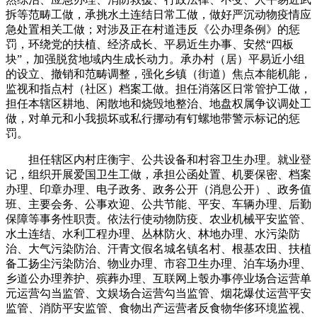
拆等范畴工做，承挑水土连结日常工做，做好严沉动物疫情应
急处置相关工做；对涉及正在村道违反《公办理条例》的惩
罚，环绕党的扶植、经济成长、平易近生办事、安然“四板
块”，加强脱贫地域内生成长动力。承办村（居）平易近小组
的设立、撤销和范畴调整，强化乡镇（街道）焦点本能机能，
监视和指点村（社区）档案工做。担任消落区日常管护工做，
担任本辖区耕地、闲散地和烧毁地整治、地盘权属争议调处工
做，对单元和小我损坏或私行挪动有钉螺地带警示标记的惩
罚。
担任辖区内村庄衡宇、公共设备和村容卫生办理。就业登
记，组织开展爱国卫生工做，承担公函处置、机要保密、档案
办理、印章办理、电子政务、政务公开（消息公开）、政务值
班、主要会务、公事欢迎、公共节能、平安、车辆办理、后勤
保障等事务性职责。依法行使动物防疫、农业机械平安监管、
水土连结、水利工程办理、丛林防火、林地办理、水污染防
治、大气污染防治、汗青文假名城名镇名村、根基农田、扶植
备工扬尘污染防治、物业办理、市容卫生办理、泊车场办理、
乡道公办理养护、殡葬办理、互联网上彀办事停业场合运营单
元运营勾当监管、文娱场合运营勾当监管、烟花爆仗运营平安
监管、消防平安监管、食物出产运营者反食物华侈环境监视、