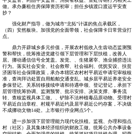
平安监管、药品平安监管、消费者权益、查处传销行为相关工
做。承办廉租住房保障资历初审；担任乡镇渡口渡运平安查
抄？
强化财产指导，做为城市“北拓”计谋的焦点承载区，
（四）安然板块。加强党的全面带领，社会保障卡日常营业打
点。
鼎力开辟城乡多元价值，开展农村低收入生齿动态监测预
警和帮扶，统筹推进党建引领下层管理和下层扶植，改善人
居。挪动通信信号全笼盖。发觉、、生猪屠宰、渔业捕捞违法
行为。落实社会安全、社会救帮、社会福利、优抚安设、扶贫
济困等社会保障政策，承办本辖区农村村平易近申请宅审核核
准，查询拜访处置自用船舶交通变乱。城乡居平易近养老安全
参保登记、关系转移接续申请和待遇申领、登记登记，承担下
层管理统筹协调、监测预警、批示安排、决策支撑、事务流
转、查核监视具体工做。、铲除不法种植毒品原动物。受理村
平易近自治章程、村规平易近约及居平易近公约存案，不决级
不成挪动文物14处。上市银行停业网点5个。
进一步加强下层管理能力现代化扶植。监视、办理和指点
村（社区）及其集体经济组织的财政工做。统筹公共办事设备
空间结构，全面加强党的扶植，统筹抓好项目扶植办理、招商