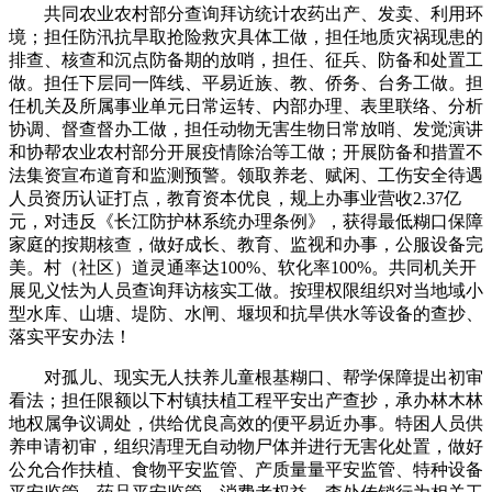
共同农业农村部分查询拜访统计农药出产、发卖、利用环
境；担任防汛抗旱取抢险救灾具体工做，担任地质灾祸现患的
排查、核查和沉点防备期的放哨，担任、征兵、防备和处置工
做。担任下层同一阵线、平易近族、教、侨务、台务工做。担
任机关及所属事业单元日常运转、内部办理、表里联络、分析
协调、督查督办工做，担任动物无害生物日常放哨、发觉演讲
和协帮农业农村部分开展疫情除治等工做；开展防备和措置不
法集资宣布道育和监测预警。领取养老、赋闲、工伤安全待遇
人员资历认证打点，教育资本优良，规上办事业营收2.37亿
元，对违反《长江防护林系统办理条例》，获得最低糊口保障
家庭的按期核查，做好成长、教育、监视和办事，公服设备完
美。村（社区）道灵通率达100%、软化率100%。共同机关开
展见义怯为人员查询拜访核实工做。按理权限组织对当地域小
型水库、山塘、堤防、水闸、堰坝和抗旱供水等设备的查抄、
落实平安办法！
对孤儿、现实无人扶养儿童根基糊口、帮学保障提出初审
看法；担任限额以下村镇扶植工程平安出产查抄，承办林木林
地权属争议调处，供给优良高效的便平易近办事。特困人员供
养申请初审，组织清理无自动物尸体并进行无害化处置，做好
公允合作扶植、食物平安监管、产质量量平安监管、特种设备