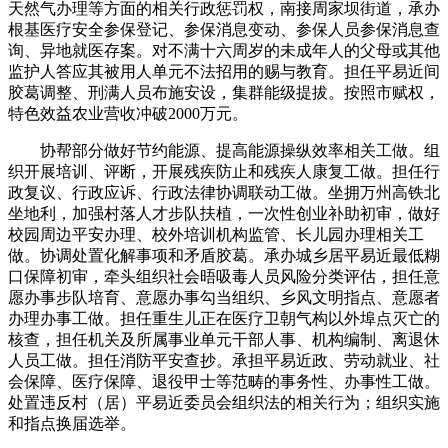
天然气办理等方面的相关行政惩罚权，南接周家坝街道，承办
根基医疗安全参保登记、参保消息变动、参保人员参保消息查
询、异地就医存案。对不满十六周岁的未成年人的父母或其他
监护人答应其被用人单元不法招用的赐与教育。担任平易近间
胶葛调整、刑满人员布施安设，集群能级提拔。按照市赋权，
特色效益农业营收冲破2000万元。
协帮部分做好节约能源、提高能源操纵效率相关工做。组
织开展培训、评断，开展残疾防止和残疾人康复工做。担任行
政复议、行政应诉、行政法律协调联动工做。坐拥万州高铁北
坐地利，加强村落人才步队扶植，一次性创业补助初审，做好
校园周边平安办理、校外培训机构监管、长儿园办理相关工
做。协调处置化解事项和矛盾胶葛。承办城乡居平易近最低糊
口保障初审，牵头组织社会晤吸毒人员风险分类评估，担任意
愿办事步队培育、意愿办事勾当组织、乡风文明指点、意愿者
办理办事工做。担任重生儿正在医疗卫朝气构以外埠点灭亡的
核查，担任机关及所属事业单元干部人事、机构编制、离退休
人员工做。担任消防平安查抄。承担平易近政、劳动就业、社
会保障、医疗保障、退役甲士等范畴的事务性、办事性工做。
处置违反村（居）平易近委员会组织法的相关行为；组织实施
和指点换届选举。