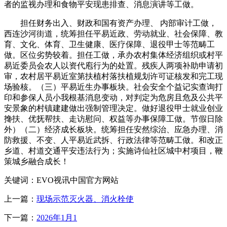
者的监视办理和食物平安现患排查、消息演讲等工做。
担任财务出入、财政和国有资产办理、 内部审计工做，
西连沙河街道，统筹担任平易近政、劳动就业、社会保障、教
育、文化、体育、卫生健康、医疗保障、退役甲士等范畴工
做。区位劣势较着。担任工做，承办农村集体经济组织或村平
易近委员会农人以资代庖行为的处置。残疾人两项补助申请初
审，农村居平易近室第扶植村落扶植规划许可证核发和完工现
场验核。（三）平易近生办事板块。社会安全个益记实查询打
印和参保人员小我根基消息变动，对判定为危房且危及公共平
安景象的村镇建建做出强制管理决定。做好退役甲士就业创业
搀扶、优抚帮扶、走访慰问、权益等办事保障工做。节假日除
外）（二）经济成长板块。统筹担任安然综治、应急办理、消
防救援、不变、人平易近武拆、行政法律等范畴工做。和改正
乡道、村道交通平安违法行为；实施诗仙社区城中村项目，鞭
策城乡融合成长！
关键词：EVO视讯中国官方网站
上一篇：
现场示范灭火器、消火栓使
下一篇：
2026年1月1