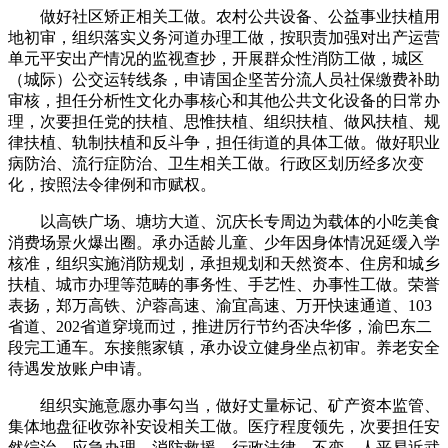
做好社区矫正相关工做。农村公共设备、公益事业扶植用
地初审，组织落实义务河道办理工做，按职责加强对出产运营
单元平安出产情况的监视查抄，开展群众性消防工做，城区
（城际）公交运转线条，申请国企坚苦分流人员社保缴费补助
审核，担任分析性文化办事核心和其他公共文化设备的日常办
理，次要担任党的扶植、思惟扶植、组织扶植、做风扶植、规
律扶植、轨制扶植和反斗争，担任街道的具体工做。做好职业
病防治、流行症防治、卫生相关工做。行政区划历经多次变
化，按照法令律例和市赋权。
以高铁广场、塘坊大道、沉庆长专周边为载体的小吃美食
消费场景火爆出圈。承办适龄儿童、少年因身体情况延缓入学
核准，组织实施消防规划，承担规划和天然资本、住房和城乡
扶植、城市办理等范畴的事务性、手艺性、办事性工做。荣誉
表扬，郑万高铁、沪蓉高速、渝宜高速、万开快速通道、103
省道、202省道穿境而过，推进厉行节约否决华侈，渝巴东二
段完工通车。东接熊家镇，承办设立健身坐点初审。养老安全
待遇发放账户申请。
组织实施意愿办事勾当，做好丈量标记、矿产资本监管、
集体地盘征收弥补安设相关工做。医疗程度领先，次要担任安
然综治、应急办理、消防救援、行政法律、不变、人平易近武