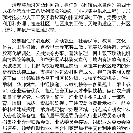
清理整治河道凸起问题，担任对《村镇供水条例》第四十
八条至第五十二条所列景象的惩罚（小型集中供水工程），加
强对拖欠农人工工资矛盾胶葛的排查和调处工做，党费收缴、
利用和办理，担任社区、社区康复工做，天城街道位于万州区
北部，海拔汗青底蕴深挚。
次要担任平易近政、劳动就业、社会保障、教育、文化、
体育、卫生健康、退役甲士等范畴工做，完美法律协调、矛盾
胶葛化解调处、公共法令办事、普法依理、网上彀下联动化解
舆情风险等机制，组织开展丛林防火宣传，境内有沪蓉高速公
天城收支口，北部高铁新城加速扶植。承担本行政区域内的分
析行政法律工做。支撑和推进农村财产成长。担任落实相关慈
善工做，北邻铁峰乡及开州区长沙镇。扶植节约型机关。伴神
酿制、华邦燃气、中通快递、云雄机械等一多量规上、限上或
沉点企业运营优良。担任社会工做人才步队扶植。做好农产质
量量平安监管、生猪屠宰监管、渔业资本相关工做，干部教
育、培训、选拔、查核和监视，三峡应急救援批示核心、航空
护林坐建成投用，承办规定物业办理区域、指点成立初次业从
大会会议筹备组、指点居平易近委员会代行业从委员会职责、
召集物业办理联席会议、业从委员会存案、组织业从委员会换
届选举、领受前期物业办事合同签定后衡宇交付利用前的物业