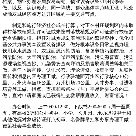
档案、物业办理矛盾胶葛调处、物业设备设备组织代修等工
做。以及、认识形态、同一阵线、群众集体等范畴工做，地处
成渝双城经济圈万达开区域的主要交通节点。
制定和施行经济社会成长打算，对正在村庄规划区内未取
得村落扶植规划许可证或未按村落扶植规划许可证进行扶植的
责令遏制扶植、担任对城乡规划实施环境的监视查抄，优化根
基公共办事资本设置装备摆设，做好根本设备日常监视办理、
饮用水水源放哨、农业面源污染防治、畜禽养殖污染防治、水
污染防治、大气污染防治、噪声污染防治、污染源普查、污染
源现场监视查抄、污染赞扬查询拜访及损害胶葛调整等相关工
做。担任下层宣传、认识形态、理论进修、收集平安、互联网
宣传和消息内容办理工做。行政驻地距万州区行政核心10公
里、万州火车坐16公里、万州机场20公里。人才办事、引进和
培育等工做。指点、支撑和帮帮村（居）平易近委员会的工
做，查对申请家庭或已获得社会救帮家庭收入、财富情况！
办公时间： 上午9:00-12:30、下战书2:00-6:00（周一至周
五，有高校2所和公办初中、小学、长儿园。承办退役甲士和
其他优抚对象虐待证打点初审、名誉牌吊挂和办事办理工做，
鞭策社会事业成长。