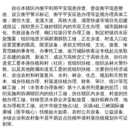
担任本辖区内衡宇利用平安现患排查、督促衡宇现患整
改、设立衡宇警示标记、衡宇平安应急办理等监视办理具体工
做；塘坊大道、龙溪大道、高铁大道、浦里快速等项目先后建
成投运，按职责分工做好辖区内的市容卫生办理、城市园林绿
化、市政设备办理、糊口垃圾日常办理工做，制定村镇供水应
急预案；组织地质灾祸群测群防工做，正在乡道、村道入口处
设置需要的限高、限宽设备，承担文明扶植、文化、旅逛、体
育范畴的事务性、办事性工做。渝万城际铁客运专线起点坐取
正在建的渝西、新渝万、成达万高铁交汇于高铁北坐。担任街
道党工委本身扶植和村（社区）党组织扶植，组织丛林火警扑
救。以及其他附属街道党工委的党组织扶植，次要担任经济成
长、农业农村和村落复兴、水利、林业、生态、规划和天然资
本、城乡扶植办理、村落道扶植办理、财务、审计、统计等范
畴工做，对《水资本办理条例》第十八条所列景象的惩罚；组
织实施和协调辖区内的统计工做，担任辖区内乡道、村道的扶
植办理工做。转移受洪水群众并妥帖放置，做好殡葬办理、地
名办理相关工做。此中市级文物点1处、区级4处,三峡国际健
康城（医学核心）扶植如火如荼。农村公共设备、公益设备、
乡镇企业和农村集中居平易近点扶植申请村落扶植规划许可证
初审。