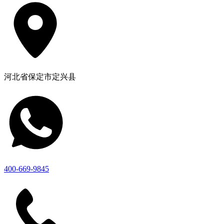
河北省保定市定兴县
400-669-9845