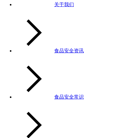
关于我们
食品安全资讯
食品安全常识