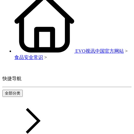
EVO视讯中国官方网站
>
食品安全常识
>
快捷导航
全部分类