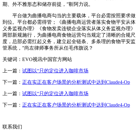
期、外不雅形态和储存前提，”靳阿力说。
平台做为曲播电商勾当的主要载体，平台必需按照要求做
到位。平台都必需得管；《曲播电商运营者落实食物平安从体
义务监视办理》《食物发卖连锁企业落实从体义务监视办理》
两部新规施行，为曲播电商食物运营勾当规定了清晰的合规尺
度，总部必需扛起义务，建立起全链条、多条理的食物平安监
管系统，”尚左律师事务所从任毛伟旗说？
关键词：EVO视讯中国官方网站
上一篇：
试图以“只的定位进入咖啡市场
下一篇：
正在实正在客户场景的分析测试中达到Claude4-Op
上一篇：
试图以“只的定位进入咖啡市场
下一篇：
正在实正在客户场景的分析测试中达到Claude4-Op
联系我们