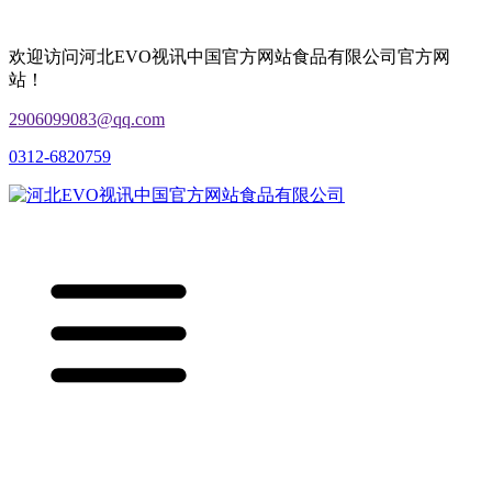
欢迎访问河北EVO视讯中国官方网站食品有限公司官方网
站！
2906099083@qq.com
0312-6820759