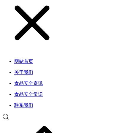
网站首页
关于我们
食品安全资讯
食品安全常识
联系我们