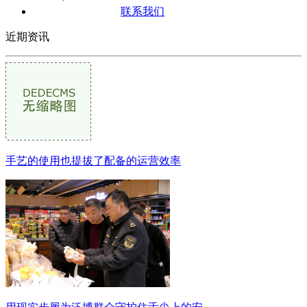
联系我们
近期资讯
手艺的使用也提拔了配备的运营效率