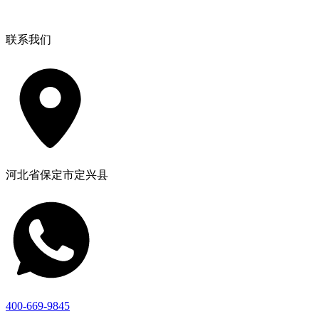
联系我们
河北省保定市定兴县
400-669-9845