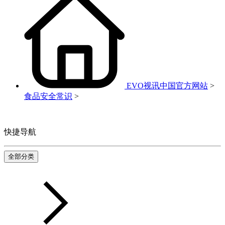
EVO视讯中国官方网站
>
食品安全常识
>
快捷导航
全部分类