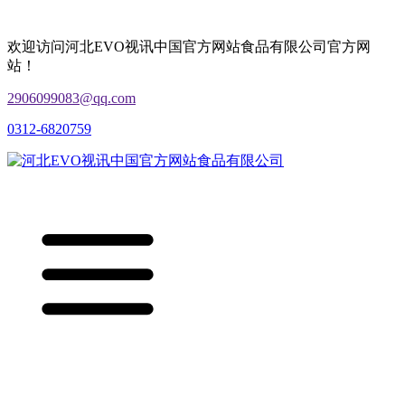
欢迎访问河北EVO视讯中国官方网站食品有限公司官方网
站！
2906099083@qq.com
0312-6820759