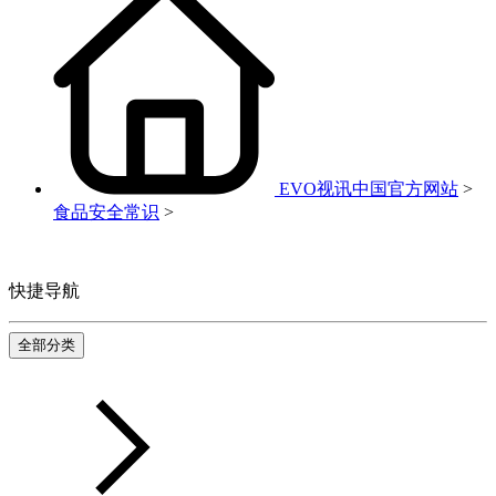
EVO视讯中国官方网站
>
食品安全常识
>
快捷导航
全部分类