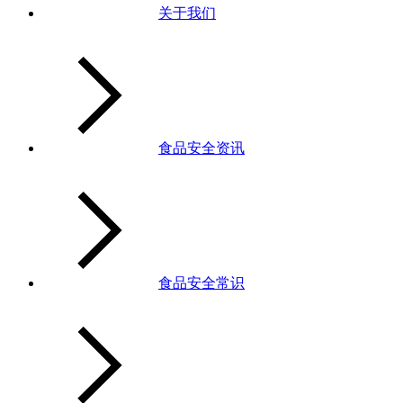
关于我们
食品安全资讯
食品安全常识