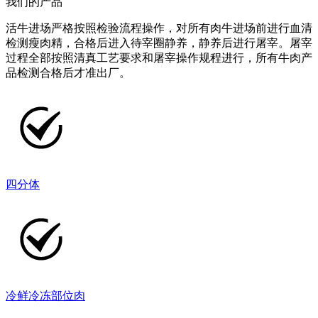
我们的产品
活牛进场严格按照检验流程操作，对所有肉牛进场前进行血清
检测瘦肉精，合格后进入待宰圈静养，静养后进行屠宰。屠宰
过程全部按照清真工艺要求和屠宰操作规程进行，所有牛肉产
品检测合格后才准出厂。
四分体
冷鲜冷冻部位肉