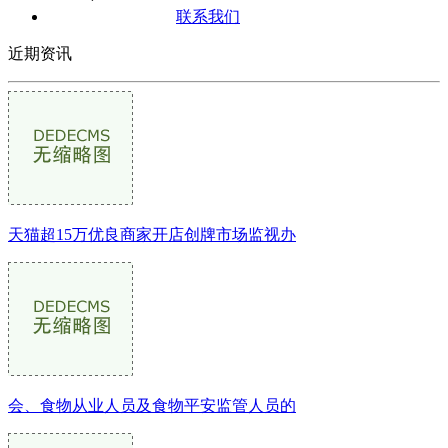
联系我们
近期资讯
天猫超15万优良商家开店创牌市场监视办
会、食物从业人员及食物平安监管人员的