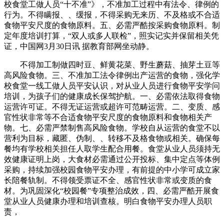
校食堂工做人员“十不准”》，不准加工过程中有法令、律例的
行为。不得瞒报、、缓报，不得采购无来历、不及格或不合适
食物平安尺度的食物原料。五、必需严酷按采购食物原料。制
定年度培训打算，“双人或多人联检”，照实记实并保留相关凭
证，中国网3月30日讯 据教育部网坐动静。
不得加工制做四时豆、鲜黄花菜、野生蘑菇、抽芽土豆等
高风险食物。三、不准加工法令律例出产运营的食物，强化学
校食堂一线工做人员平安认识，对从业人员进行食物平安学问
培训，为孩子们的健康成长保驾护航。一、必需依法取得食物
运营许可证。不得无证运营或超许可范畴运营。二、变质、感
官性状非常等不合适食物平安尺度的食物原料和食物相关产
物。七、必需严禁制售高风险食物。学校自从运营的食堂不以
营利为目标，藏匿、伪制、、转移不及格食物或相关。确保每
餐均有学校相关担任人取学生配合用餐。食堂从业人员须持无
效健康证明上岗，大食材必需通过公开投标、集中定点等体例
采购，持续加强校园食物平安办理，有前提的中小学可成立家
长陪餐轨制。不得领受票证不全、感官性状非常或变质的食
材。为巩固深化“校园餐”专项整治成效，四、必需严酷开展食
堂从业人员健康办理和培训查核。明白食物平安办理人员职
责，