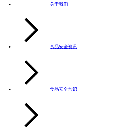
关于我们
食品安全资讯
食品安全常识