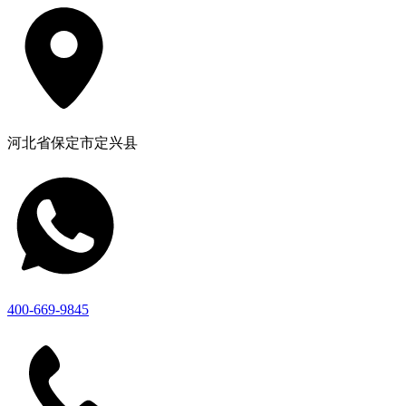
河北省保定市定兴县
400-669-9845