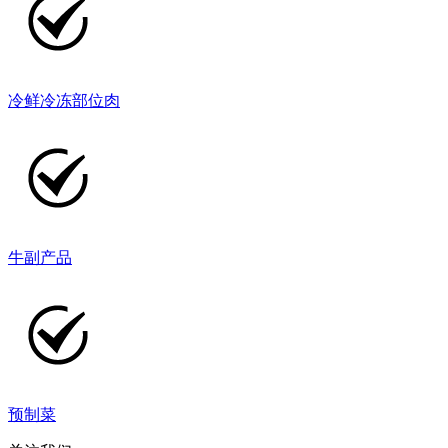
冷鲜冷冻部位肉
牛副产品
预制菜