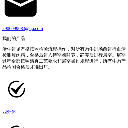
2906099083@qq.com
我们的产品
活牛进场严格按照检验流程操作，对所有肉牛进场前进行血清
检测瘦肉精，合格后进入待宰圈静养，静养后进行屠宰。屠宰
过程全部按照清真工艺要求和屠宰操作规程进行，所有牛肉产
品检测合格后才准出厂。
四分体