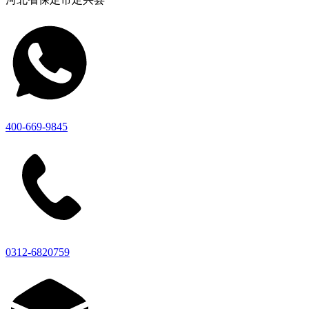
400-669-9845
0312-6820759