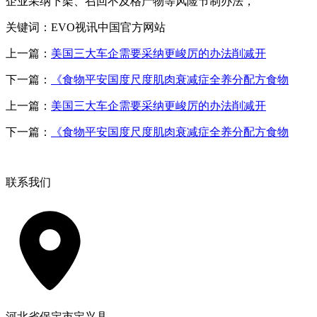
企业采纳下架、召回不及格产物等风险节制办法，
关键词：EVO视讯中国官方网站
上一篇：
美国三大车企需要采纳更峻厉的办法削减开
下一篇：
《食物平安国度尺度肌肉衰减症全养分配方食物
上一篇：
美国三大车企需要采纳更峻厉的办法削减开
下一篇：
《食物平安国度尺度肌肉衰减症全养分配方食物
联系我们
河北省保定市定兴县