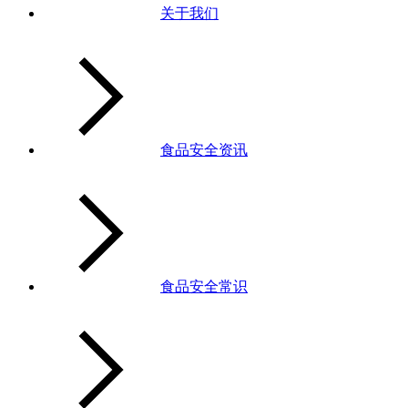
关于我们
食品安全资讯
食品安全常识