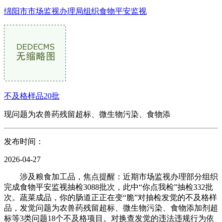
绵阳市市场监视办理局组织食物平安监视
不及格样品20批
现问题为农兽药残留超标、微生物污染、食物添
发布时间：
2026-04-27
涉及粮食加工品，焦点提醒：近期市场监视办理部分组织
完成食物平安监视抽检3088批次，此中“你点我检”抽检332批
次。蔬菜成品，你的肠道正正在变“脆”对抽检发觉的不及格样
品，发觉问题为农兽药残留超标、微生物污染、食物添加剂超
标等3类问题18个不及格项目。对换查发觉的违法违规行为依