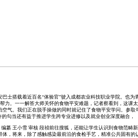
士搭载着近百名“体验官”驶入成都农业科技职业学院。也为
长帮力。一一解答大师关怀的食物平安难题，记者察看到，这课
治空气。我们正在脱手操做的同时就记住了食物平安学问。参取
许的勾当还有益于推进学生跨专业进修以及就业创业深度融合，
豆 编纂 王小雪 审核 段祯前往搜狐，还能让学生认识到食物范
群体，将来，除了感触感染最前沿的食检手艺，精准公共固有的