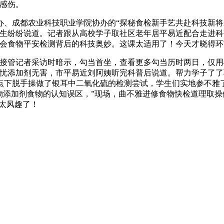
感伤。
成都农业科技职业学院协办的“探秘食检新手艺共赴科技新将
生纷纷说道。记者跟从高校学子取社区老年居平易近配合走进科
领会食物平安检测背后的科技奥妙。这课太适用了！今天才晓得
管记者采访时暗示，勾当首坐，查看更多勾当历时两日，仅用4
担忧添加剂无害，市平易近刘阿姨听完科普后说道。帮力学子了
点下脱手操做了银耳中二氧化硫的检测尝试，学生们实地参不雅
物添加剂食物的认知误区，”现场，曲不雅进修食物快检道理取
验太风趣了！