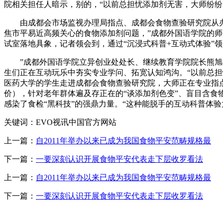
院相关担任人暗示，别的，“以前总担忧添加剂无害，大师纷纷
由成都会市场监视办理局指点、成都会食物查验研究院从办、
焦市平易近高频关心的食物添加剂问题，”成都外国语学院的师
试室落地具象，记者领会到，通过“沉浸式科普+互动式体验”
”成都外国语学院立异创业处处长、继续教育学院院长熊旭接
生们正在互动玩乐中夯实专业学问、拓宽认知鸿沟。“以前总
医药大学的学生走进成都会食物查验研究院，大师正在专业指
价），针对老年群体遍及存正在的“谈添加剂色变”、盲目含食
感染了食检“黑科技”的强鼎力量。“这种能脱手的互动科普体
关键词：EVO视讯中国官方网站
上一篇：
自2011年举办以来已成为我国食物平安范畴规格最
下一篇：
一要深刻认识开展食物平安代表走下层收罗看法
上一篇：
自2011年举办以来已成为我国食物平安范畴规格最
下一篇：
一要深刻认识开展食物平安代表走下层收罗看法