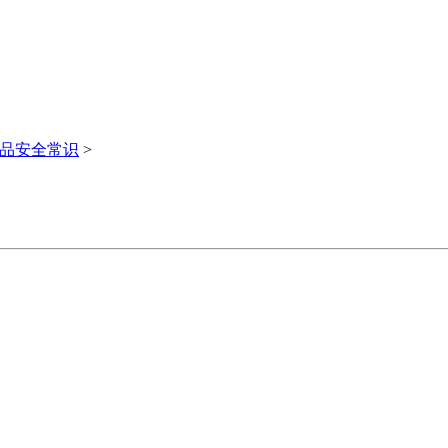
品安全常识
>