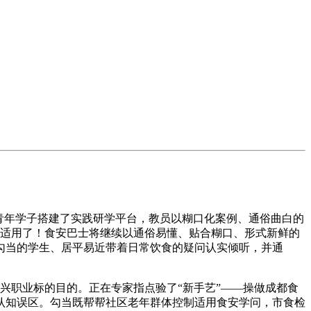
青年学子搭建了实践研学平台，教员以糊口化案例、通俗曲白的
太适用了！食安巴士将继续以通俗易懂、贴合糊口、形式新鲜的
勾当的学生、居平易近带着日常饮食的疑问认实倾听，并通
畴新兴职业标的目的。正在专家指点验了“新手艺”——操做成都食
认知误区。勾当既帮帮社区老年群体控制适用食安学问，市食检