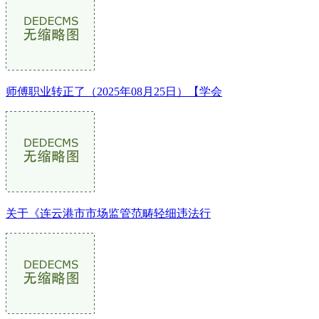
师傅职业转正了（2025年08月25日）【学会
关于《连云港市市场监管范畴轻细违法行