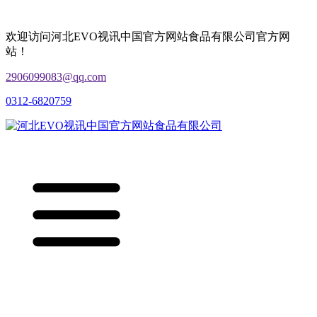
欢迎访问河北EVO视讯中国官方网站食品有限公司官方网
站！
2906099083@qq.com
0312-6820759