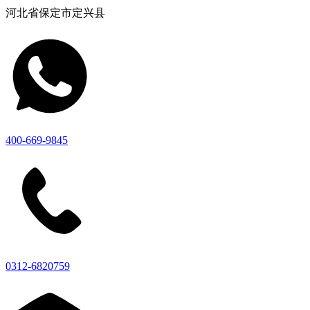
河北省保定市定兴县
400-669-9845
0312-6820759