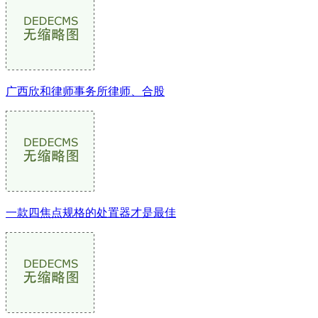
广西欣和律师事务所律师、合股
一款四焦点规格的处置器才是最佳