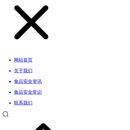
网站首页
关于我们
食品安全资讯
食品安全常识
联系我们