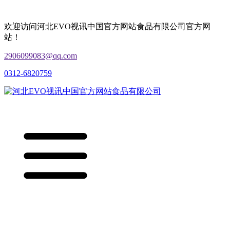
欢迎访问河北EVO视讯中国官方网站食品有限公司官方网
站！
2906099083@qq.com
0312-6820759