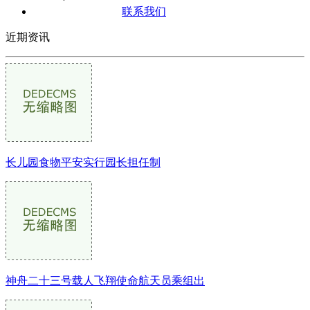
联系我们
近期资讯
长儿园食物平安实行园长担任制
神舟二十三号载人飞翔使命航天员乘组出