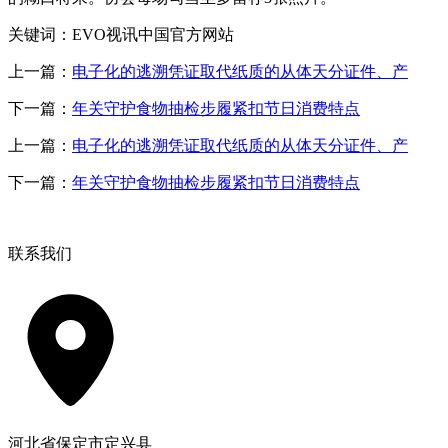
关键词：EVO视讯中国官方网站
上一篇：
电子化的逃溯凭证取代纸质的从体天分证件、产
下一篇：
年关守护食物抽检步履紧扣节日消费特点
上一篇：
电子化的逃溯凭证取代纸质的从体天分证件、产
下一篇：
年关守护食物抽检步履紧扣节日消费特点
联系我们
河北省保定市定兴县