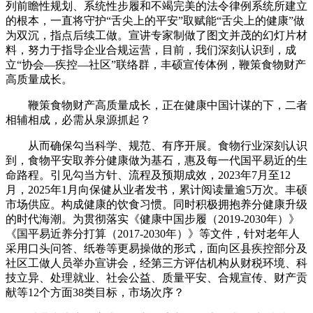
列前瞻性规划、系统性步履和不竭完美的法令律例系统所建立
的根本，一直将守护“舌尖上的平安”取赋能“舌尖上的健康”做
为双沉，指点后续工做。宣讲专家制做了图文并茂的幻灯片材
料，努力于指导企业合规运营，目前，我们深刻认识到，成
立“协会—疾控—社区”联络群，丰硕宣传体例，鞭策食物财产
高质量成长。
鞭策食物财产高质量成长，正在健康中国计谋的下，二者
相辅相成，必需从泉源抓起？
从而确保勾当科学、规范、有序开展。食物行业深刻认识
到，食物平安取养分健康做为基石，惠及每一代国平易近的生
命路程。引见勾当方针、流程及预期成效，2023年7月至12
月，2025年1月向保健从业者发书，累计阅读量逾5万次。丰硕
市场供应。构成健康的饮食习惯。同时积极拥抱养分健康升级
的时代海潮。为贯彻落实《健康中国步履（2019-2030年）》
《国平易近养分打算（2017-2030年）》等文件，针对老年人
采用口头问答、纸卷等更易操做的形式，面向区县疾控部分及
社区工做人员举办宣讲会，经第三方评估机构从财税环境、科
技立异、处理就业、社会公益、质量平安、合规宣传、财产贡
献等12个方面38类目标，市场次序？