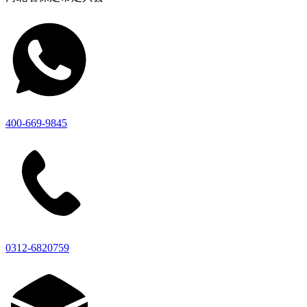
400-669-9845
0312-6820759