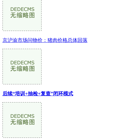
京沪渝市场问物价：猪肉价格总体回落
后续“培训+抽检+复查”闭环模式