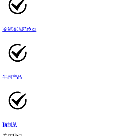
冷鲜冷冻部位肉
牛副产品
预制菜
关注我们