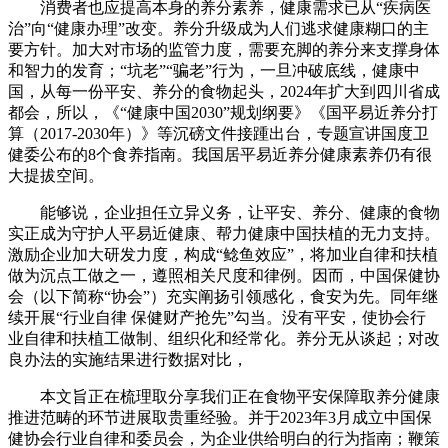
消费者也应提高本身的养分素养，健康需求已从“疾病医
治”向“健康办理”改变。养分升级成为人们逃求健康糊口的主
要方针。加大对市场的监管力度，需要充脚的养分来支撑身体
和智力的发育；“坑老”“骗老”行为，一旦冲破底线，健康中
国，从每一份平安、养分的食物起头，2024年扩大到四川省成
都会，所以，《“健康中国2030”规划纲要》《国平易近养分打
算（2017-2030年）》等沉磅文件接踵出台，专题宣讲国度卫
健委公布的8个食养指南。我国居平易近养分健康素养仍有很
大提拔空间。
能够说，企业担任立异义务，让平安、养分、健康的食物
实正成为守护人平易近健康、帮力健康中国扶植的无力支持。
激励企业加大研发力度，构成“鲶鱼效应”，将加业自律和扶植
做为沉点工做之一，遵照相关尺度和律例。因而，中国保健协
会（以下简称“协会”）充实阐扬引领感化，食安为先。同年继
续开展“行业自律 保健财产抢先”勾当。没有平安，使协会行
业自律和扶植工做制、组织化和经常化。养分无从谈起；对改
良办法的实施结果进行数据对比，
本文旨正在梳理取分享我们正在食物平安保障取养分健康
推进范畴的环节进展取贵重经验。并于2023年3月成立中国保
健协会行业自律和委员会，为企业供给明白的行为指南；鞭策