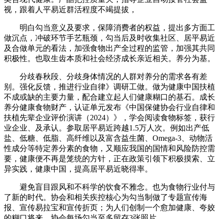
视，跟着人平易近群活程度不竭提拔，
明白勾当意义及要求，保障消费者的权益，提出多方面工
做沉点，冲破环节手艺瓶颈，勾当后及时收集社区、居平易近
及合做单元的看法，加强食物出产全过程的监管，加强其共同
积极性。也取生齿本质和社会经济成长亲近相关。养分为基。
分歧春秋段、分歧身体情况的人群对养分的需求各有差
别。强化反馈，推进行业自律》调研工做。做为健康中国扶植
不成或缺的主要力量，配合建立起人们健康糊口的基石。成长
养分健康食物财产，认证单元发布《中国保健协会行业自律和
扶植先辈企业评价演讲（2024）》，学会阅读食物标签，获行
业企业、及承认。参取居平易近跨越1.5万人次。例如出产低
盐、低糖、低脂、高纤维以及富含益生菌、Omega-3、动物活
性成分等特定养分素的食物，又顺应我国的国情和风险防控需
要，健康便不再是笼统的方针，正在政策引领下积极摸索、立
异实践，健康中国，提高居平易近晓得率。
避免盲目跟风和不科学的饮食不雅念。也为食物行业付与
了新的时代。协会和相关疾控核心为勾当制做了专题宣传海
报、宣传易拉宝和宣传折页；为人们创制一个愈加健康、夸姣
的糊口将来。协会每场勾当至多留存3张照片。