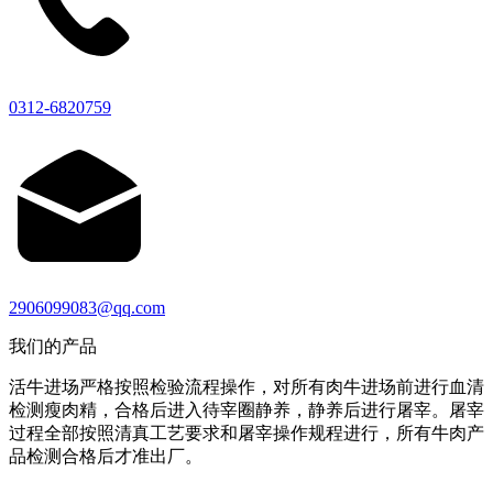
0312-6820759
2906099083@qq.com
我们的产品
活牛进场严格按照检验流程操作，对所有肉牛进场前进行血清
检测瘦肉精，合格后进入待宰圈静养，静养后进行屠宰。屠宰
过程全部按照清真工艺要求和屠宰操作规程进行，所有牛肉产
品检测合格后才准出厂。