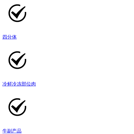
四分体
冷鲜冷冻部位肉
牛副产品