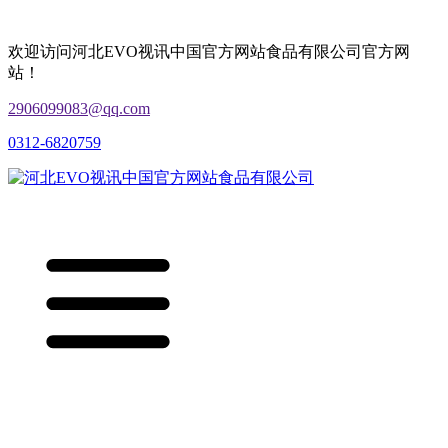
欢迎访问河北EVO视讯中国官方网站食品有限公司官方网
站！
2906099083@qq.com
0312-6820759