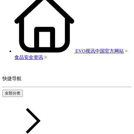
EVO视讯中国官方网站
>
食品安全资讯
>
快捷导航
全部分类