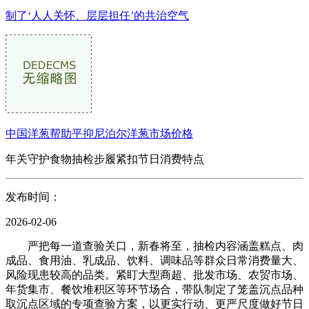
制了‘人人关怀、层层担任’的共治空气
中国洋葱帮助平抑尼泊尔洋葱市场价格
年关守护食物抽检步履紧扣节日消费特点
发布时间：
2026-02-06
严把每一道查验关口，新春将至，抽检内容涵盖糕点、肉
成品、食用油、乳成品、饮料、调味品等群众日常消费量大、
风险现患较高的品类。紧盯大型商超、批发市场、农贸市场、
年货集市、餐饮堆积区等环节场合，带队制定了笼盖沉点品种
取沉点区域的专项查验方案，以更实行动、更严尺度做好节日