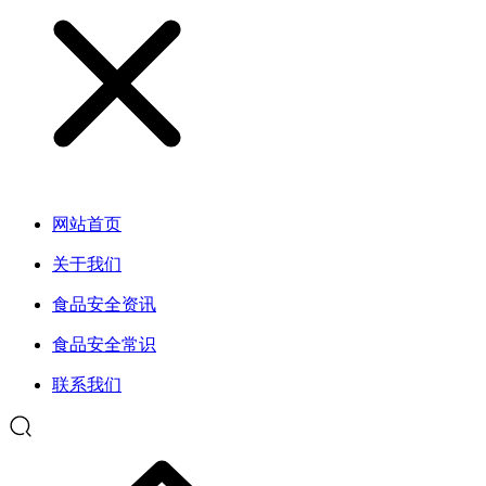
网站首页
关于我们
食品安全资讯
食品安全常识
联系我们