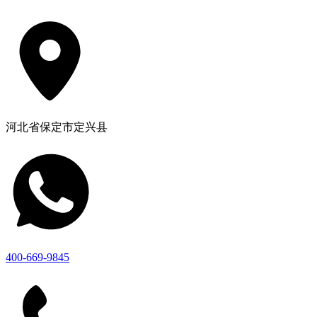
河北省保定市定兴县
400-669-9845