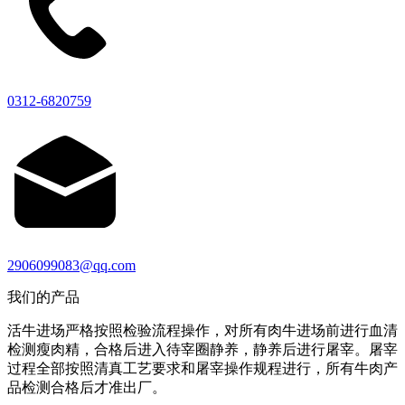
0312-6820759
2906099083@qq.com
我们的产品
活牛进场严格按照检验流程操作，对所有肉牛进场前进行血清
检测瘦肉精，合格后进入待宰圈静养，静养后进行屠宰。屠宰
过程全部按照清真工艺要求和屠宰操作规程进行，所有牛肉产
品检测合格后才准出厂。