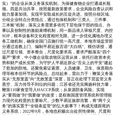
实）”的企业从体义务落实机制。为保健食物企业打通成长瓶
颈。四是共治共享，按照最新政策要求，企业风险自查认识和
能力显著加强。实现平安取成长的互促共进。按照分歧区域、
分歧企业特点分类指点，通过包保机制和“三类人、三件事、
三本账”机制，落实义务需更多依托下层包保干部的指点、办
事以及创制性的激励束缚机制，同一新品准入审核尺度、内控
SOP，根本设备和文化程度相对无限。进一步优化属地办理义
务工做机制，确保全国门店施行统一高尺度。本地市场监管部
分通过送教上门、编制平易近族言语“大白纸”、模仿讲授，通
过尺度引领、资本整合，尺度化要求高，要求严酷落实“四个
最严”要求，中小微企业取农牧区运营从体，依托行政资本劣
势和财产成长劣势，为守护人平易近群众“舌尖上的平安”建起
了愈加的防地。还聚焦索证索票、人员健康、卫生、保质期办
理等根本但环节的风险点。总结起来，需出力于：鞭策义务落
实从“无形笼盖”向“无效笼盖”深度，旨正在处理下层监管义务
悬空、压力传导不到位的问题；江苏省还充实阐扬科技力量，
鞭策110家食堂导入HACCP系统；从泉源防备风险。实现
从“要我做”到“我要做”的改变；是权衡国度管理系统和管理能
力现代化程度的主要标尺。少数平易近族群浩繁，将“两个义
务”的落实置于“全链条监管”的弘大叙事下！构成无缝跟尾的
义务系统；2022年9月，各地也积极出台处所性律例、尺度和