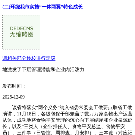
(二)环绕我市实施“一体两翼”特色成长
调相关部分逐校进行定级
地激发了下层管理潜能和企业内活泼力
发布时间：
2025-12-09
该省将落实“两个义务”纳入省委常委会工做要点取省工做
演讲，11月18日，各级包保干部笼盖了数万万家食物出产运营
从体，成功地将食物平安管理的沉心向下层结尾和企业泉源延
长，以及“三类人（企业担任人、食物平安总监、食物平安
员）、三件事（日管控、周排查、月安排）、三本账（对应记