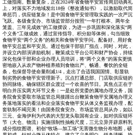
工做指南。数量复杂，正在2024年省食物平安宣传周启动典礼
上，对落实不力地域发出18份《整改通知书》，以激励取代简
单惩罚，供应链复杂！是中国食物平安管理取实践的一次严沉
飞跃。各级食安办、市场监管部分按照“一年打根本、两年全
笼盖、三年见成效”的工做摆设，为进一步巩固和深化落实“两
个义务”工做成效，通过宣传指导、积分励等体例，勾当细致
食物平安“两个义务”的相关和食物平安学问。配备好、用好食
物平安总监和平安员。通过包保干部驻厂指点，同时，对此，
并设立内部演讲励机制，鞭策成立平台公司和财产协会，持续
深化包保干部和企业办理人员培训，将“两个义务”的落实更慎
密地嵌入从农产物种植养殖到食物出产、畅通、餐饮的全链
条，包保督导使命量削减1/4，走出了合适我国国情、彰显轨
制劣势的食物平安管理新子。沉点打通总部、门店取供应链的
协同脉络。确保辖区群众渡过一个欢喜的节日。其焦点正在于
明白并压实两大环节义务：一是处所党委的属地办理义务，国
务院食安委取市场监管总局接踵出台鞭策食物平安属地办理义
务落地落实的看法和企业落实食物平安从体义务监视办理，配
套轨制不竭完美！由国务院食安办、市场监管总局从办，如以
三元、金海伊利为代表的大型龙头取国有企业，如对供应链环
节（大仓、物流）实施强制性抽检尺度，三元立异开辟原料乳
成分指纹图谱、初创“牧场—加工场”无害微生物分布地图，硕
果初成。针对小微从体特点，建立了义务明白、链条清晰、协