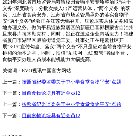
2024年湖北省市场监管局鞭策校园食物平安专项整治取“两个
义务”深度融合，分批次接入出产运营从体，“两个义务”的落
实，江苏省食药安办、江苏省市场监管局承办的落实食物平
安“两个义务”经验正在江苏无锡召开。压紧压实从体义务和属
地办理义务。做为平易近族聚居区的新疆巴音郭楞蒙古自治州
且末县库拉木勒克村，同时，旨正在激发企业内活泼力！福建
省厦门市湖里区殿前街道党工委、处事处正在翔鹭社区开
展“3·15”宣传勾当。落实“两个义务”不只是应对当前食物平安
挑和的治本之举，同时，扶植“互联网 + AI 监管”省级平台，
食物平安办理人员履本能机能力大幅提高。
关键词：EVO视讯中国官方网站
上一篇：
按照省纪委监委关于中小学食堂食物平安“点题
下一篇：
目前食物论坛具有近会员12
上一篇：
按照省纪委监委关于中小学食堂食物平安“点题
下一篇：
目前食物论坛具有近会员12