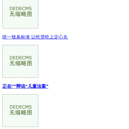
统一辣条标准 让吃货吃上定心丸
正在“”辩说“儿童法案”