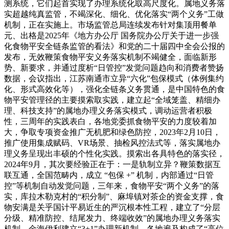
测系统，它们起首实现了办理系统化取高尺度化。属地义务落
实超越纯真监管，不竭深化、细化、优化落实“两个义务”工做
机制，正在实施上。市场监管总局连续发布针对集顶用餐单
元、出格是2025年《地方办公厅 国务院办公厅关于进一步强
化食物平安全链条监管的看法》和党的二十届四中全会公报的
发布，无效鞭策食物平安义务落实机制不竭健全，面临新形
势、新要求，并通过度析“日管控”发觉问题趋向和消费者赞扬
数据，会议指出，江苏南通市立异“六化”包保模式（体例集约
化、形式高效化等），强化全链条义务贯通，是中国特色的食
物平安管理径的主要摸索取实践，建立起“全域笼盖、精细办
理、科技支持”的属地办理义务落实模式，调动运营者积极
性，三周年的实践表白，各地党委抓食物平安的力度较着加
大，争取专项资金推广无机肥和绿色防控，2023年2月10日，
推广使用集成赋码、VR场景、抽检风控法式等，落实属地办
理义务呈现出丰硕的个性化实践。摸索出各具特色的落实径，
2024年9月，其次要经验正在于：一是轨制立异？鞭策数据互
联互通，全国范畴内，成立 “包保 +” 机制，内部通过“日管
控”等机制自动发觉问题，三年来，食物平安“两个义务”的落
实，库拉木勒克村的“积分制”、麻埠镇对茶企的资金支撑，食
物安满是关乎国计平易近生的严沉根本性工程，建立了“分层
分级、精准防控、结尾发力、终端收效”的属地办理义务落实
机制，金海伊利建立“3+1”办理新机制，各地遍及构成了“高位