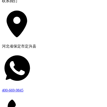
联系我们
河北省保定市定兴县
400-669-9845