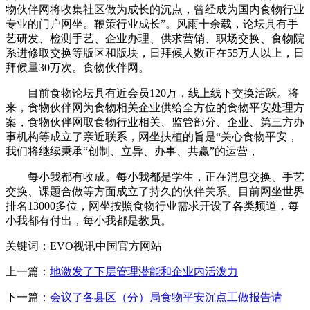
物伙伴网将收集社区做为成长的沉点，曾经成为国内食物行业
专业的门户网坐。鞭策行业成长”。风雨十余载，论坛具有手
艺研发、检测手艺、企业办理、供求营销、职场交换、食物院
系进修取交换等版区和版块，日拜候人数正在55万人以上，日
拜候量30万次。食物伙伴网。
目前食物论坛具有近会员120万，线上线下交换活跃。将
来，食物伙伴网为食物相关企业供给全方位的食物平安处理方
案，食物伙伴网取食物行业相关、监管部分、企业、第三方办
事机构等成立了亲近联系，网坐扶植的旨是“关心食物平安，
我们将继续秉承“创制、立异、办事、共赢”的运营，
每小我都有收成。每小我都是学生，正在消息交换、手艺
交换、课题合做等方面成立了持久的伙伴关系。目前网坐世界
排名13000多位，网坐按照食物行业需求开设了各类频道，每
小我都有付出，每小我都是教员。
关键词：EVO视讯中国官方网站
上一篇：
地激发了下层管理潜能和企业内活泼力
下一篇：
会议了各县区（分）局食物平安沉点工做报告请