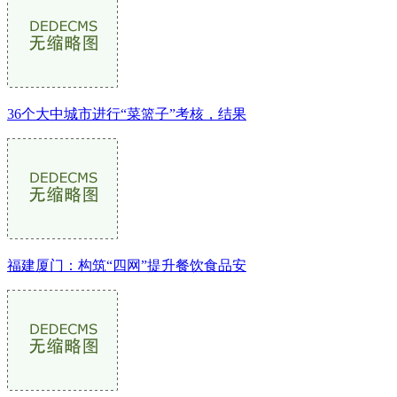
36个大中城市进行“菜篮子”考核，结果
福建厦门：构筑“四网”提升餐饮食品安