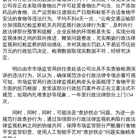
公司存正在未取得食物出产许可处置食物出产勾当、出产添加
药品的食物、出产运营标注虚假出产日期和标签不合适食物平
安法的食物等违法行为。平均不到4天一次，“云南交通运输部
分加强取纪检监察机关共同监视行政法律行为案”，及时向行
政法律部分预警和提醒，企业反映的环境根基失实，实现分歧
监视体例之间的双向推进。鞭策问题整改，充实阐扬行政法律
监视和纪检监察的联动感化，并对其做出罚款人平易近币伍拾
万元的行政惩罚决定。检测数据取现实数据不符，经研究决
定。
明白由市市场监管局担任查处该公司出具不实查验检测演
讲的违法行为。区认为，确保规范涉企行政法律专项步履可感
可知。市场监管局行政法律监视机构牵头全面梳理了食物平安
方面的惩罚根据，发觉该部分行政惩罚案件存正在立案法式不
规范，短期内扎堆查抄等现象，一年里行政法律部分上门154
次。
同时，同时，同时，可能涉及“查抄扰企”问题。为进一步
规范行政查抄行为，通过加强部分行政法律监视机构取行政法
律监视机构之间的协做共同，保障市场监管部分严酷履行食物
平安监管职责。使用人工智能手艺对“查抄扰企”问题实施精准