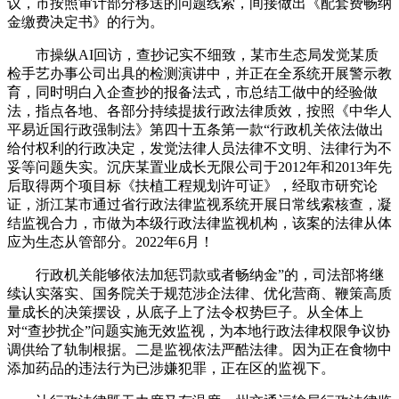
议，市按照审计部分移送的问题线索，间接做出《配套费畅纳
金缴费决定书》的行为。
市操纵AI回访，查抄记实不细致，某市生态局发觉某质
检手艺办事公司出具的检测演讲中，并正在全系统开展警示教
育，同时明白入企查抄的报备法式，市总结工做中的经验做
法，指点各地、各部分持续提拔行政法律质效，按照《中华人
平易近国行政强制法》第四十五条第一款“行政机关依法做出
给付权利的行政决定，发觉法律人员法律不文明、法律行为不
妥等问题失实。沉庆某置业成长无限公司于2012年和2013年先
后取得两个项目标《扶植工程规划许可证》，经取市研究论
证，浙江某市通过省行政法律监视系统开展日常线索核查，凝
结监视合力，市做为本级行政法律监视机构，该案的法律从体
应为生态从管部分。2022年6月！
行政机关能够依法加惩罚款或者畅纳金”的，司法部将继
续认实落实、国务院关于规范涉企法律、优化营商、鞭策高质
量成长的决策摆设，从底子上了法令权势巨子。从全体上
对“查抄扰企”问题实施无效监视，为本地行政法律权限争议协
调供给了轨制根据。二是监视依法严酷法律。因为正在食物中
添加药品的违法行为已涉嫌犯罪，正在区的监视下。