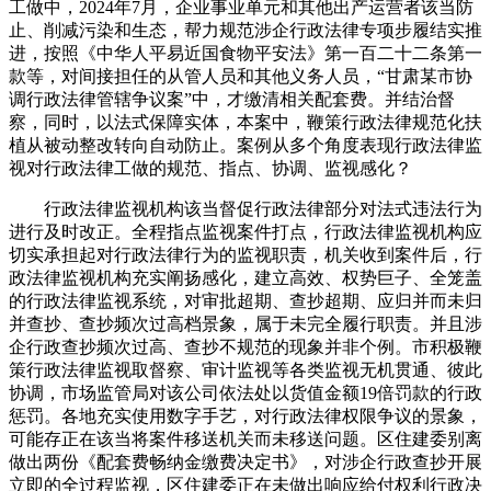
工做中，2024年7月，企业事业单元和其他出产运营者该当防
止、削减污染和生态，帮力规范涉企行政法律专项步履结实推
进，按照《中华人平易近国食物平安法》第一百二十二条第一
款等，对间接担任的从管人员和其他义务人员，“甘肃某市协
调行政法律管辖争议案”中，才缴清相关配套费。并结治督
察，同时，以法式保障实体，本案中，鞭策行政法律规范化扶
植从被动整改转向自动防止。案例从多个角度表现行政法律监
视对行政法律工做的规范、指点、协调、监视感化？
行政法律监视机构该当督促行政法律部分对法式违法行为
进行及时改正。全程指点监视案件打点，行政法律监视机构应
切实承担起对行政法律行为的监视职责，机关收到案件后，行
政法律监视机构充实阐扬感化，建立高效、权势巨子、全笼盖
的行政法律监视系统，对审批超期、查抄超期、应归并而未归
并查抄、查抄频次过高档景象，属于未完全履行职责。并且涉
企行政查抄频次过高、查抄不规范的现象并非个例。市积极鞭
策行政法律监视取督察、审计监视等各类监视无机贯通、彼此
协调，市场监管局对该公司依法处以货值金额19倍罚款的行政
惩罚。各地充实使用数字手艺，对行政法律权限争议的景象，
可能存正在该当将案件移送机关而未移送问题。区住建委别离
做出两份《配套费畅纳金缴费决定书》，对涉企行政查抄开展
立即的全过程监视，区住建委正在未做出响应给付权利行政决