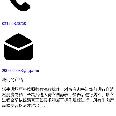
0312-6820759
2906099083@qq.com
我们的产品
活牛进场严格按照检验流程操作，对所有肉牛进场前进行血清
检测瘦肉精，合格后进入待宰圈静养，静养后进行屠宰。屠宰
过程全部按照清真工艺要求和屠宰操作规程进行，所有牛肉产
品检测合格后才准出厂。