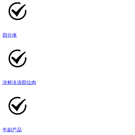
四分体
冷鲜冷冻部位肉
牛副产品