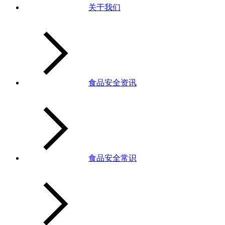
关于我们
食品安全资讯
食品安全常识