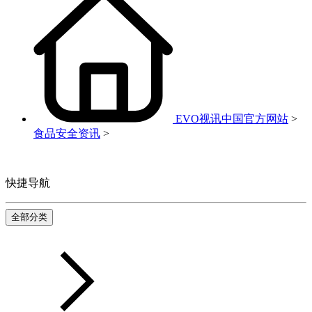
EVO视讯中国官方网站
>
食品安全资讯
>
快捷导航
全部分类