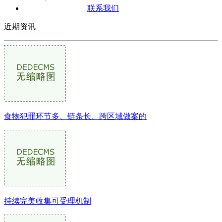
联系我们
近期资讯
食物犯罪环节多、链条长、跨区域做案的
持续完美收集可受理机制