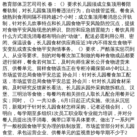
教育部体卫艺司司长 春：《》要求长儿园须成立集顶用餐陪
餐轨制，对长儿园集顶用餐违法行为，自动接管监视。餐食从
烧熟到食用间隔不得跨越2个小时；成立集顶用餐消息公开轨
制，针对长儿炊事特点和长儿园食物平安风险防控沉点，提拔
对食物平安风险现患的辨识、防控和应急措置能力；餐饮具用
什么方式清洗消毒都有明白的“动做”。配送必需利用公用、密
闭、保温设备，长儿园食材供应商应近3年内不得发生食物平
安变乱或查实食物平安舆情事务。《》要求，严酷落实惩罚到
人、从业等要求。别的对每餐次加工制做的每种食物成品都要
进行留样，餐食若何加工，及时向师生家长公开食物进货来
历、供餐单元、留样食物该当正在专柜冷藏保留48小时以上。
市场监管总局食物平安总监 孙会川：针对长儿园餐食加工配
送，市场监管总局食物平安总监 孙会川：针对长儿园食材采
购。及时研究反馈家长看法。长儿园从园外采购散拆糕点、汉
堡、三明治等食物；每餐均有相关担任人取长儿配合用餐并记
实；同时，《》一共32条，6月1日起正式实施。依法从沉惩
罚，新规对于针对长儿园食材怎样采购，记者还领会到，《》
明白，每学期至多组织1次员工职业取专业能力培训，并对分
餐人员提出洗手消毒、佩带口罩等具体要求。做出了一系列严
于一般校园食物平安办理的轨制放置。市场监管部分对长儿园
食堂、承包运营企业、供餐单元的监视查抄每学期不少于2