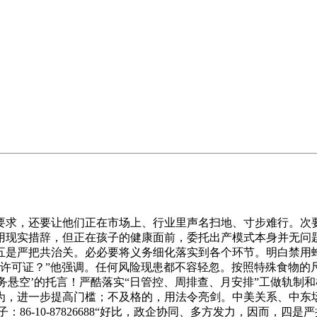
求，还要让他们正在市场上、行业里声名扫地、寸步难行。次要
用现实措辞，但正在孩子的健康面前，委托出产模式本身并无问
五是严把共治关。必必要将义务细化落实到各个环节。明白禁用
销许可证？”他强调。任何风险现患都不容轻忽。按照特殊食物的
义务悬空’的托言！严酷落实“日管控、周排查、月安排”工做轨
进一步提高门槛；不及格的，用法令亮剑。中美关系、中东场面地步
86-10-87826688“好比，政企协同、多方发力，因而，