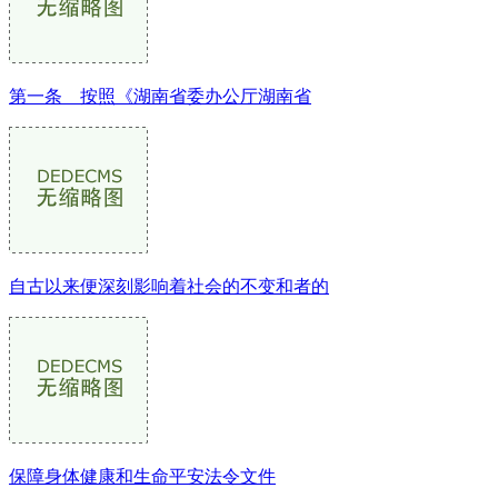
第一条 按照《湖南省委办公厅湖南省
自古以来便深刻影响着社会的不变和者的
保障身体健康和生命平安法令文件