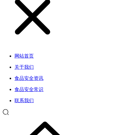
网站首页
关于我们
食品安全资讯
食品安全常识
联系我们