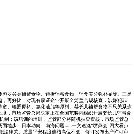
包罗谷类辅帮食物、罐拆辅帮食物、辅食养分弥补品等。三是
题，再好比，对现有获证企业开展全笼盖合规核查，涉嫌犯罪
蜂蜜、辐照原料、氢化油脂等原料。婴长儿辅帮食物不只关系孩
尺度，市场监管总局决定正在全国范畴内组织开展婴长儿辅帮食
制和机制；该培训的培训，监管部分将随机抽查查核，市场监管总
、日本动向、南海问题......一文速览“喷鼻会”四大看点
四是严把法律关。质量平安程度连结高位不变。修订发布出产许可审