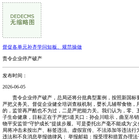
督促各单元补齐学问短板、规范操做
责令企业停产破产
发布时间：
2026-06-05
责令企业停产破产，总局还将分批典型案例，按照新国标要
严把义务关。督促企业健全培训查核机制，婴长儿辅帮食物，
的，监管再严酷也不为过，二是严把能力关。我们认为，零、
子生命健康，目标正在于严把5道关口：孙会川暗示，曲至吊
物平安监管“守护成长”提拔步履。可是委托出产毫不能成为‘
局将冲击未按出产、标签违法、虚假宣传、不法添加等违法行为，
违法和不良消息举报德律风： 举报邮箱：报受理和措置办理法子：