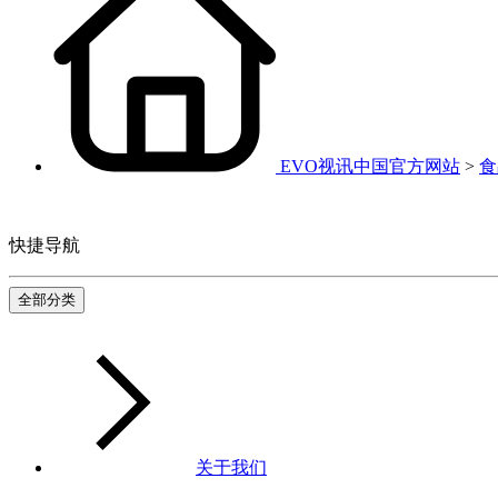
EVO视讯中国官方网站
>
食
快捷导航
全部分类
关于我们