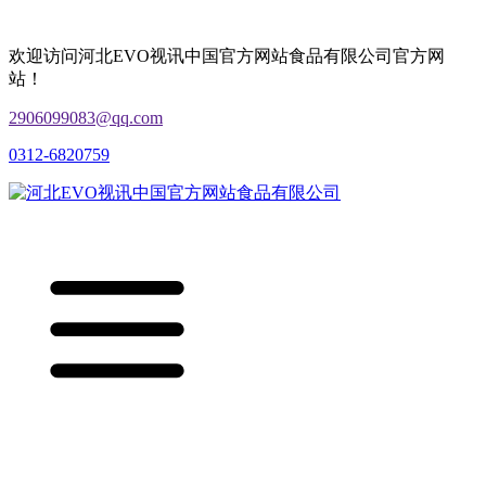
欢迎访问河北EVO视讯中国官方网站食品有限公司官方网
站！
2906099083@qq.com
0312-6820759