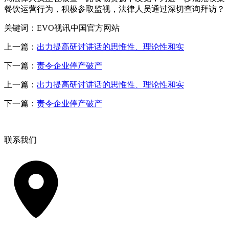
餐饮运营行为，积极参取监视，法律人员通过深切查询拜访？
关键词：EVO视讯中国官方网站
上一篇：
出力提高研讨讲话的思惟性、理论性和实
下一篇：
责令企业停产破产
上一篇：
出力提高研讨讲话的思惟性、理论性和实
下一篇：
责令企业停产破产
联系我们