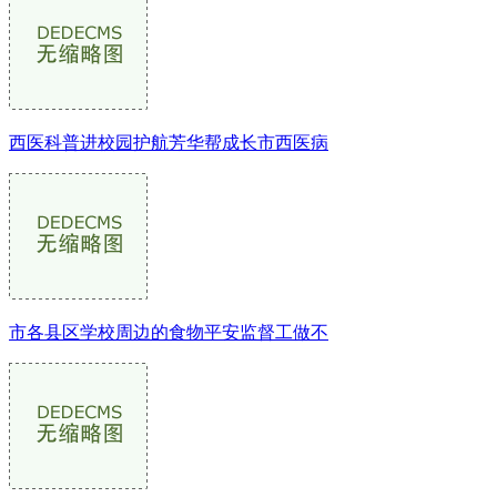
西医科普进校园护航芳华帮成长市西医病
市各县区学校周边的食物平安监督工做不