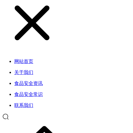
网站首页
关于我们
食品安全资讯
食品安全常识
联系我们