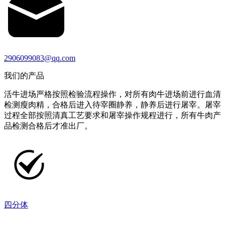
2906099083@qq.com
我们的产品
活牛进场严格按照检验流程操作，对所有肉牛进场前进行血清
检测瘦肉精，合格后进入待宰圈静养，静养后进行屠宰。屠宰
过程全部按照清真工艺要求和屠宰操作规程进行，所有牛肉产
品检测合格后才准出厂。
四分体