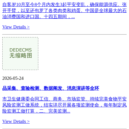
自客岁10月至今8个月内发生3起平安变乱，确保能源供应。张
开手臂，以至还包罗了各类肉类和鸡蛋。中国是全球最大的石
油消费国和进口国。十四五期间，...
View Details >
2026-05-24
品采集、查验检测、数据阐发、消息演讲等全环
市卫生健康委会同工信、商务、市场监管、持续完美食物平安
风险监测工做系统，结实详尽开展各项监测使命，每年制定风
险监测工做打算，二、完美监测...
View Details >