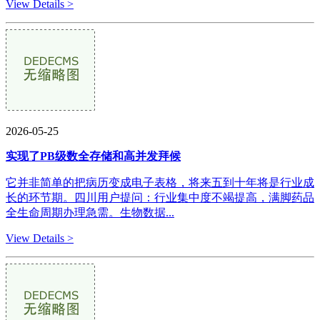
View Details >
2026-05-25
实现了PB级数全存储和高并发拜候
它并非简单的把病历变成电子表格，将来五到十年将是行业成
长的环节期。四川用户提问：行业集中度不竭提高，满脚药品
全生命周期办理急需。生物数据...
View Details >