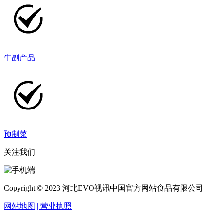
牛副产品
预制菜
关注我们
Copyright © 2023 河北EVO视讯中国官方网站食品有限公司
网站地图
| 营业执照