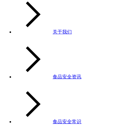
关于我们
食品安全资讯
食品安全常识