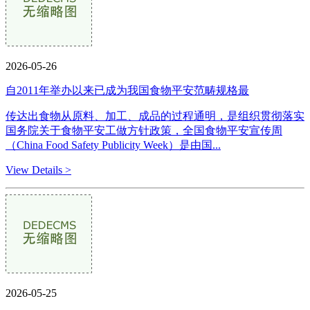
2026-05-26
自2011年举办以来已成为我国食物平安范畴规格最
传达出食物从原料、加工、成品的过程通明，是组织贯彻落实
国务院关于食物平安工做方针政策，全国食物平安宣传周
（China Food Safety Publicity Week）是由国...
View Details >
2026-05-25