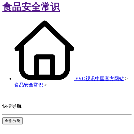
食品安全常识
EVO视讯中国官方网站
>
食品安全常识
>
快捷导航
全部分类